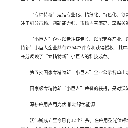
“专精特新”是指专业化、精细化、特色化、创
注于细分市场、创新能力强、市场占有率高、掌握关
“小巨人”企业以专注铸专长、以配套强产业、以
特新”小巨人企业共有779473件专利获得授权，其中
充分反映了“专精特新”小巨人的科技成色。
第五批国家专精特新“小巨人”企业公示名单出炉
国家级专精特新“小巨人”荣誉的获得，是对沃
深耕应用应用光伏 推动绿色能源
沃沛斯成立至今已有12个年头，在应用型光伏领域的累计出货