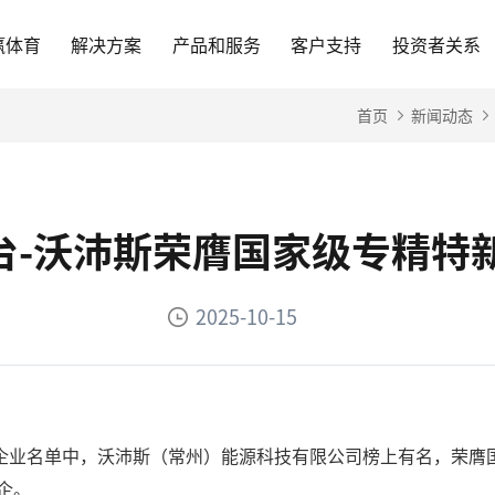
赢体育
解决方案
产品和服务
客户支持
投资者关系
首页
新闻动态
平台-沃沛斯荣膺国家级专精特
2025-10-15
企业名单中，沃沛斯（常州）能源科技有限公司榜上有名，荣膺
企。