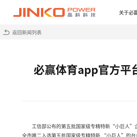
关于必
返回新闻列表
必赢体育app官方
工信部公布的第五批国家级专精特新“小巨人”
全市唯二入选第五批国家级专精特新 “小巨人”的台