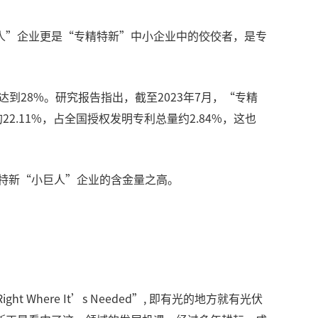
人”企业更是“专精特新”中小企业中的佼佼者，是专
到28%。研究报告指出，截至2023年7月，“专精
2.11%，占全国授权发明专利总量约2.84%，这也
精特新“小巨人”企业的含金量之高。
 Where It’s Needed”, 即有光的地方就有光伏