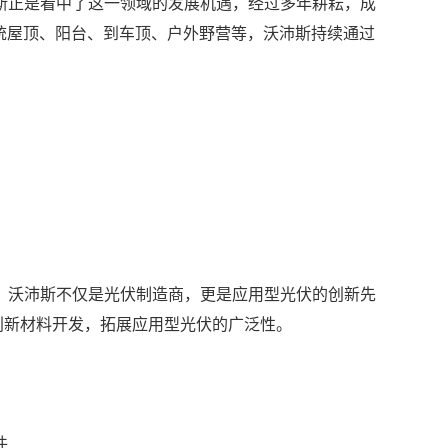
斯正是看中了这一领域的发展机遇，经过多年耕耘，成
统屋顶、阳台、到车顶、户外野营等，沃沛斯持续通过
。沃沛斯不仅是光伏制造商，更是应用型光伏的创新先
，创新材料开发，拓展应用型光伏的广泛性。
件