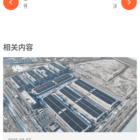
停牌！又一光伏企业实控人或生变！-必赢体育app官方平台
沃沛斯荣膺国家级专精特新“小巨人”企业称号-必赢体育app官方平台
相关内容