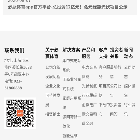
2026-08-07
必赢体育app官方平台-总投资12亿元！弘元绿能光伏项目公示
联系我们
关于必
解决方案
产品和
客户
投资者
新闻
赢体育
服务
支持
关系
动态
地址: 上海市三
集中式电站
能区凝长路1688
公司介绍
电力交易
客户服
最新行
公司动
系统
弄6号能源中心
发展历程
储能
务
情
态
工商业分布
电话:
021-
企业文化
光伏制氢
项目案
公司公
媒体聚
51860888
式系统
可持续发
行业脱碳
例
告
焦
家庭户用系
展
虚拟电厂
下载中
投资者
行业资
统
招贤纳士
碳交易和
心
问答
讯
源网荷储一
碳金融
体化
智能运维