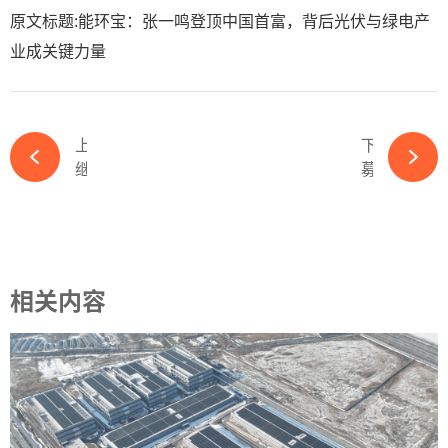
原文标题:能环宝：张一鸣登顶中国首富，背后光伏与绿电产
业成关键力量
上一篇
下一篇
继续停牌！3年亏损！又一光伏企业或将“易主”-必赢体育app官方平台
募资29.5亿元！老牌光伏国企再爆大动作-必赢体育app官方平台
相关内容