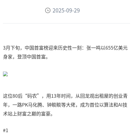
2025-09-29
3月下旬，中国首富榜迎来历史性一刻：张一鸣以655亿美元
身家，登顶中国首富。
这位80后“码农”，用13年时间，从回龙观出租屋的创业青
年，一路PK马化腾、钟睒睒等大佬，成为首位以算法和AI技
术站上财富之巅的富豪。
#1