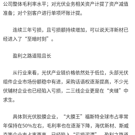
公司整体毛利率水平；对光伏业务相关资产计提了资产减值
准备；对个别客户进行单项坏账计提。
连续三年亏损，且亏损额持续增加，可以说天洋新材已
经进入了“至暗时刻”。
盈利之路道阻且长
从行业来看，光伏产业链价格依然处于低位，头部光伏
组件企业市场份额稳中有进，采购话语权逐渐提高，不少光
伏辅材企业也已经陷入亏损，二三线企业更是在“夹缝”中
求生。
具体到光伏胶膜企业，“大膜王”福斯特全球市占率常
年保持在50%左右，毛利率也在逐渐下降，海优新材、斯威
克等企业市占率更高，已经陷入“亏损泥潭”，盈利之路道