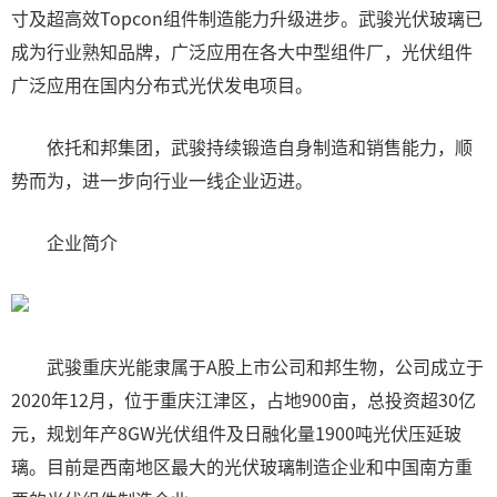
寸及超高效Topcon组件制造能力升级进步。武骏光伏玻璃已
成为行业熟知品牌，广泛应用在各大中型组件厂，光伏组件
广泛应用在国内分布式光伏发电项目。
依托和邦集团，武骏持续锻造自身制造和销售能力，顺
势而为，进一步向行业一线企业迈进。
企业简介
武骏重庆光能隶属于A股上市公司和邦生物，公司成立于
2020年12月，位于重庆江津区，占地900亩，总投资超30亿
元，规划年产8GW光伏组件及日融化量1900吨光伏压延玻
璃。目前是西南地区最大的光伏玻璃制造企业和中国南方重