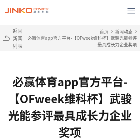
返回
首页
新闻动态
新闻
必赢体育app官方平台-【OFweek维科杯】武骏光能参评
最具成长力企业奖项
列表
必赢体育app官方平台-
【OFweek维科杯】武骏
光能参评最具成长力企业
奖项