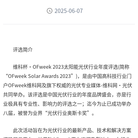
2025-06-07
评选简介
维科杯·OFweek 2023太阳能光伏行业年度评选(简称
“OFweek Solar Awards 2023”)，是由中国高科技行业门
户OFweek维科网及旗下权威的光伏专业媒体-维科网·光伏
共同举办。该评选是中国光伏行业的年度品牌盛会，亦是行
业极具有专业性、影响力的评选之一；迄今为止已成功举办
八届，被誉为业界“光伏行业奥斯卡奖”。
此次活动旨在为光伏行业的最新产品、技术和解决方案