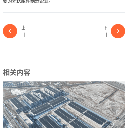
要的光伏组件制造企业。
上一篇
下一篇
【OFweek维科杯】易鸿智能参评卓越光伏配套企业奖项-必赢体育app官方平台
【OFweek维科杯】武骏光能参评超高效光伏组件奖项-必赢体育app官方平台
相关内容