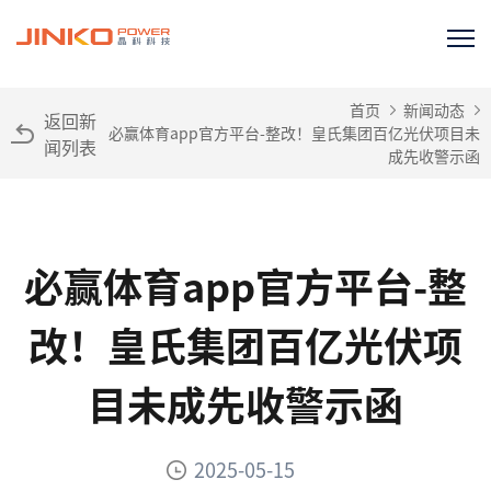
首页
新闻动态
返回新
必赢体育app官方平台-整改！皇氏集团百亿光伏项目未
闻列表
成先收警示函
必赢体育app官方平台-整
改！皇氏集团百亿光伏项
目未成先收警示函
2025-05-15