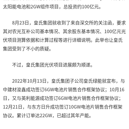
太阳能电池和2GW组件项目，总投资约100亿元。
8月23日，皇氏集团就收到了来自深交所的关注函，要求
其对农光互补公司基本情况、其余股东基本情况、100亿元光
伏项目测算依据和计算过程等进行详细说明。此举也让皇氏
集团受到了不小的质疑。
不过，皇氏集团光伏项目进展颇为顺遂。
2022年10月13日，皇氏集团子公司皇氏绿能就宣布，与
中建材浚鑫成功签订6GW电池片销售合作框架协议；10月16
日，又与英利能源成功签订6GW电池片销售合作框架协议；
12月21日，与东方日升成功签订10GW电池片销售合作框架
协议。累计订单达22GW，已超过其年产能。