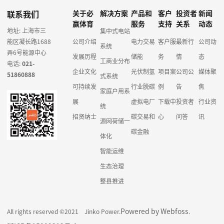
联系我们
关于必
解决方案
产品和
客户
投资者
新闻
赢体育
服务
支持
关系
动态
地址: 上海市三
集中式电站
能区凝长路1688
公司介绍
电力交易
客户服
最新行
公司动
系统
弄6号能源中心
发展历程
储能
务
情
态
工商业分布
电话:
021-
企业文化
光伏制氢
项目案
公司公
媒体聚
51860888
式系统
可持续发
行业脱碳
例
告
焦
家庭户用系
展
虚拟电厂
下载中
投资者
行业资
统
招贤纳士
碳交易和
心
问答
讯
源网荷储一
碳金融
体化
智能运维
生态治理
整县推进
Powered by Webfoss
All rights reserved ©2021 Jinko Power.
.