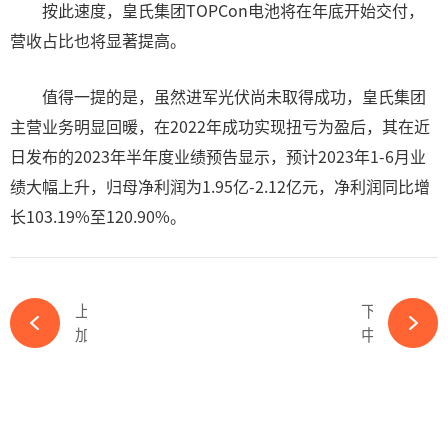
按此速度，皇氏集团TOPCon电池将在年底开始交付，
营收占比也将显著提高。
值得一提的是，虽然进军光伏尚未取得成功，皇氏集团
主营业务明显回暖，在2022年成功实现扭亏为盈后，其在近
日发布的2023年半年度业绩预告显示，预计2023年1-6月业
绩大幅上升，归母净利润为1.95亿-2.12亿元，净利润同比增
长103.19%至120.90%。
上一篇
下一篇
加码3.22亿！全球光伏银浆龙头拟投资建设新项目-必赢体育app官方平台
中国光伏企业去欧洲建厂，有个不容忽视的国家——土耳其-必赢体育app官方平台