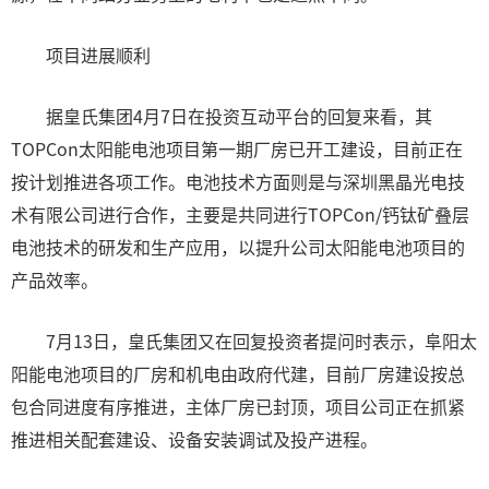
项目进展顺利
据皇氏集团4月7日在投资互动平台的回复来看，其
TOPCon太阳能电池项目第一期厂房已开工建设，目前正在
按计划推进各项工作。电池技术方面则是与深圳黑晶光电技
术有限公司进行合作，主要是共同进行TOPCon/钙钛矿叠层
电池技术的研发和生产应用，以提升公司太阳能电池项目的
产品效率。
7月13日，皇氏集团又在回复投资者提问时表示，阜阳太
阳能电池项目的厂房和机电由政府代建，目前厂房建设按总
包合同进度有序推进，主体厂房已封顶，项目公司正在抓紧
推进相关配套建设、设备安装调试及投产进程。