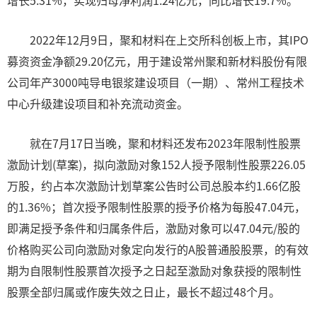
增长5.31%，实现归母净利润1.24亿元，同比增长19.7%。
2022年12月9日，聚和材料在上交所科创板上市，其IPO
募资资金净额29.20亿元，用于建设常州聚和新材料股份有限
公司年产3000吨导电银浆建设项目（一期）、常州工程技术
中心升级建设项目和补充流动资金。
就在7月17日当晚，聚和材料还发布2023年限制性股票
激励计划(草案)，拟向激励对象152人授予限制性股票226.05
万股，约占本次激励计划草案公告时公司总股本约1.66亿股
的1.36%；首次授予限制性股票的授予价格为每股47.04元，
即满足授予条件和归属条件后，激励对象可以47.04元/股的
价格购买公司向激励对象定向发行的A股普通股股票，的有效
期为自限制性股票首次授予之日起至激励对象获授的限制性
股票全部归属或作废失效之日止，最长不超过48个月。