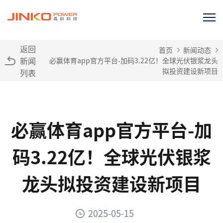
返回
首页
新闻动态
新闻
必赢体育app官方平台-加码3.22亿！全球光伏银浆龙头
拟投资建设新项目
列表
必赢体育app官方平台-加
码3.22亿！全球光伏银浆
龙头拟投资建设新项目
2025-05-15