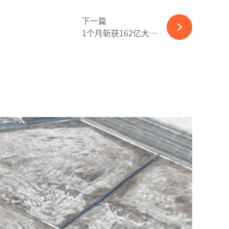
下一篇
1个月斩获162亿大单！光伏新秀再签15GW硅片合同-必赢体育app官方平台