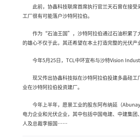
此前，协鑫科技联席首席执行官兰天石曾在接受采
工厂很有可能落户沙特阿拉伯。
作为“石油王国”，沙特阿拉伯通过石油积累了
的雄心不仅于此，其还希望在本土打造完整的光伏产
今年5月25日，TCL中环宣布与沙特Vision 
现又传出协鑫科技拟在沙特阿拉伯投建多晶硅工
业在沙特阿拉伯投资建厂。
今年上半年，愿景工业的股东阿布纳延（Abuna
电力企业和光伏企业，其中包括中国电建、中建集团
人及总裁李振国……