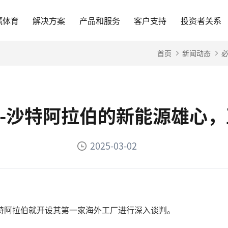
赢体育
解决方案
产品和服务
客户支持
投资者关系
首页
新闻动态
台-沙特阿拉伯的新能源雄心
2025-03-02
特阿拉伯就开设其第一家海外工厂进行深入谈判。