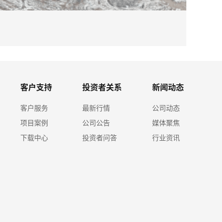
2026-08
必赢体育
客户支持
投资者关系
新闻动态
客户服务
最新行情
公司动态
项目案例
公司公告
媒体聚焦
下载中心
投资者问答
行业资讯