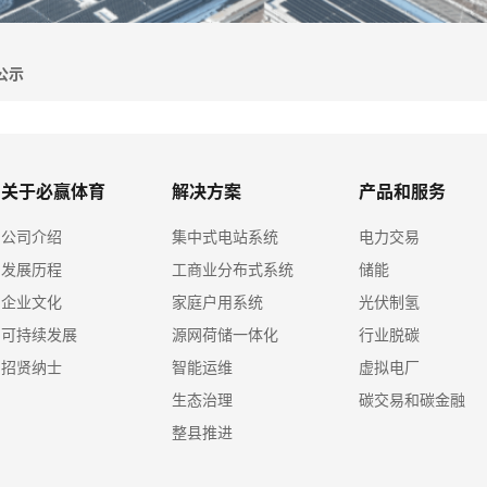
公示
关于必赢体育
解决方案
产品和服务
公司介绍
集中式电站系统
电力交易
发展历程
工商业分布式系统
储能
企业文化
家庭户用系统
光伏制氢
可持续发展
源网荷储一体化
行业脱碳
招贤纳士
智能运维
虚拟电厂
生态治理
碳交易和碳金融
整县推进