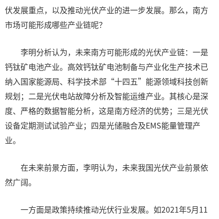
伏发展重点，以及推动光伏产业的进一步发展。那么，南方
市场可能形成哪些产业链呢？
李明分析认为，未来南方可能形成的光伏产业链：一是
钙钛矿电池产业。高效钙钛矿电池制备与产业化生产技术已
纳入国家能源局、科学技术部“十四五”能源领域科技创新
规划；二是光伏电站故障分析及智能运维产业。其核心是深
度、严格的数据智能分析，这是南方经济的优势；三是光伏
设备定期测试试验产业；四是光储融合及EMS能量管理产
业。
在未来前景方面，李明认为，未来我国光伏产业前景依
然广阔。
一方面是政策持续推动光伏行业发展。如2021年5月11