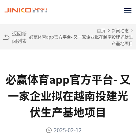
首页
新闻动态
返回新
必赢体育app官方平台- 又一家企业拟在越南投建光伏生
闻列表
产基地项目
必赢体育app官方平台- 又
一家企业拟在越南投建光
伏生产基地项目
2025-02-12