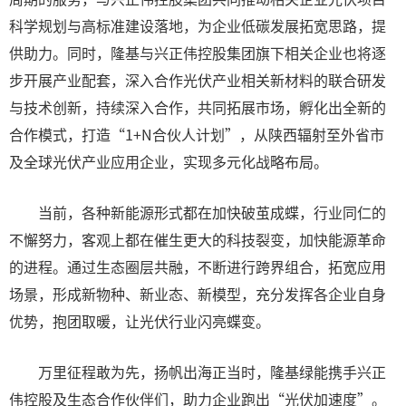
科学规划与高标准建设落地，为企业低碳发展拓宽思路，提
供助力。同时，隆基与兴正伟控股集团旗下相关企业也将逐
步开展产业配套，深入合作光伏产业相关新材料的联合研发
与技术创新，持续深入合作，共同拓展市场，孵化出全新的
合作模式，打造“1+N合伙人计划”，从陕西辐射至外省市
及全球光伏产业应用企业，实现多元化战略布局。
当前，各种新能源形式都在加快破茧成蝶，行业同仁的
不懈努力，客观上都在催生更大的科技裂变，加快能源革命
的进程。通过生态圈层共融，不断进行跨界组合，拓宽应用
场景，形成新物种、新业态、新模型，充分发挥各企业自身
优势，抱团取暖，让光伏行业闪亮蝶变。
万里征程敢为先，扬帆出海正当时，隆基绿能携手兴正
伟控股及生态合作伙伴们，助力企业跑出“光伏加速度”。