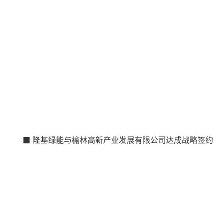
■ 隆基绿能与榆林高新产业发展有限公司达成战略签约