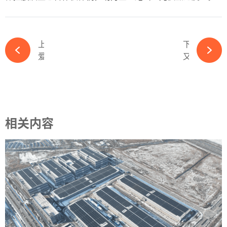
上一篇
下一篇
爱士惟再度上榜“全球新能源企业500强”，彰显绝对实力！-必赢体育app官方平台
又一家企业拟在越南投建光伏生产基地项目-必赢体育app官方平台
相关内容