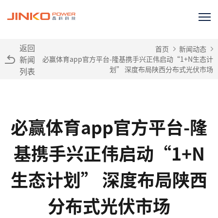
返回
首页
新闻动态
新闻
必赢体育app官方平台-隆基携手兴正伟启动“1+N生态计
划” 深度布局陕西分布式光伏市场
列表
必赢体育app官方平台-隆
基携手兴正伟启动“1+N
生态计划” 深度布局陕西
分布式光伏市场