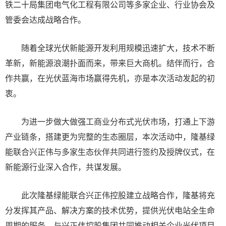
铁二十局集团电气化工程有限公司等多家企业、行业协会及
管委会达成战略合作。
随着全球光伏新能源开发利用规模迅速扩大，技术不断
革新，新能源浪潮扑面而来，带来巨大商机。结伴而行，合
作共赢，在光伏蓝海市场赢得先机，亦是本次活动发起的初
衷。
为进一步做大做强工商业分布式光伏市场，打通上下游
产业链条，搭建更为完整的生态圈层，本次活动中，隆基绿
能联合兴正伟与多家生态伙伴共同进行签约及授牌仪式，在
新能源行业深入合作，共谋发展。
此次隆基绿能联合兴正伟控股建立战略合作，隆基将充
分发挥其产品、解决方案的技术优势，提供光伏电站全生命
周期的服务，与兴正伟控股集团共同推动相关企业光伏项目