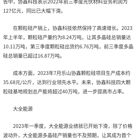
告中，协鑫科技表示2022年前三季度光伏材料业务利润为
127亿元，同比已大幅下滑。
在颗粒硅产销上，协鑫科技依然保持了高速增长。2023
年上半年，颗粒硅产量约为8.24万吨，让其多晶硅总销量达
10.11万吨，第三季度颗粒硅出货约6.76万吨，前三季度多晶
硅总销量已超过16.87万吨。
成本方面，2023年7月乐山协鑫颗粒硅项目生产成本约
35.68元/公斤，达到行业领先水平。未来，协鑫科技四大颗
粒硅基地规划总产能将超过40万吨，进一步提高市占率。
大全能源
2023年一季度，大全能源业绩就已开始下滑，除了价格
波动外，大全能源多晶硅产销量也不及预期，让其成为首个