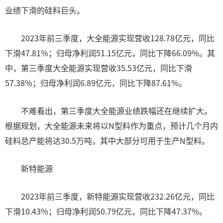
业绩下滑的硅料巨头。
2023年前三季度，大全能源实现营收128.78亿元，同比
下滑47.81%；归母净利润51.15亿元，同比下降66.09%。其
中，第三季度大全能源实现营收35.53亿元，同比下滑
57.38%；归母净利润6.89亿元，同比下降87.61%。
不难看出，第三季度大全能源业绩跌幅还在继续扩大。
根据规划，大全能源未来将以N型料作为重点，预计几个月内
硅料总产能将达30.5万吨，其中大部分可用于生产N型料。
新特能源
2023年前三季度，新特能源实现营收232.26亿元，同比
下滑10.43%；归母净利润50.79亿元，同比下降47.37%。