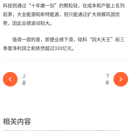
科技则通过“十年磨一剑”的颗粒硅，在成本和产能上名列
前茅；大全能源和新特能源，则只能通过扩大规模巩固优
势，因此业绩波动较大。
值得一提的是，即便业绩下滑，硅料“四大天王”前三
季度净利润之和依然超过320亿元。
上一篇
下一篇
晶科、晶澳、隆基、天合、阿特斯，2023前三季业绩出了！-必赢体育app官方平台
新玩家上马多晶硅项目，何以命运多舛？-必赢体育app官方平台
相关内容