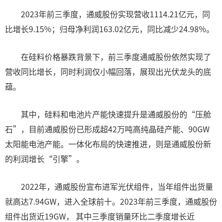
2023年前三季度，通威股份实现营收1114.21亿元，同
比增长9.15%；归母净利润163.02亿元，同比减少24.98%。
在硅料价格暴跌背景下，前三季度通威股份依然实现了
营收同比增长，同时利润仅小幅回落，展现出光伏龙头的底
蕴。
其中，硅料和电池片产能快速提升是通威股份的“压舱
石”，目前通威股份已形成超42万吨高纯晶硅产能、90GW
太阳能电池产能。一体化布局的快速推进，则是通威股份新
的利润增长“引擎”。
2022年，通威股份宣布进军光伏组件，当年组件出货量
就高达7.94GW，进入全球前十。2023年前三季度，通威股份
组件出货近19GW， 其中三季度销量环比二季度增长近