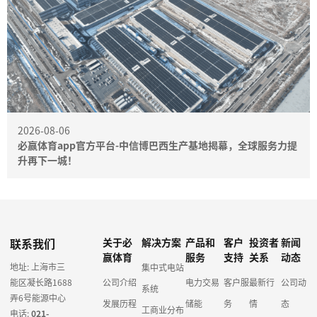
2026-08-06
必赢体育app官方平台-中信博巴西生产基地揭幕，全球服务力提
升再下一城！
联系我们
关于必
解决方案
产品和
客户
投资者
新闻
赢体育
服务
支持
关系
动态
地址: 上海市三
集中式电站
能区凝长路1688
公司介绍
电力交易
客户服
最新行
公司动
系统
弄6号能源中心
发展历程
储能
务
情
态
工商业分布
电话:
021-