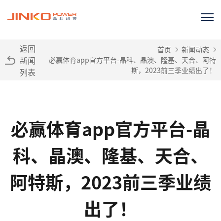
返回
首页
新闻动态
新闻
必赢体育app官方平台-晶科、晶澳、隆基、天合、阿特
斯，2023前三季业绩出了！
列表
必赢体育app官方平台-晶
科、晶澳、隆基、天合、
阿特斯，2023前三季业绩
出了！