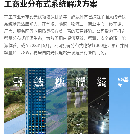
工商业分布式系统解决方案
在工商业分布式光伏领域深耕多年，必赢体育已练就了强大的光伏
系统场景适应能力，在学校、隧道、物流园、商业中心、停车棚、
厂房、服务区等应用场景都有着丰富的项目经验。公司致力于打造
智慧分布式能源生态，为各类用户提供高效、智慧、安全的清洁能
源体验。截至2023年9月，公司拥有分布式电站超360座，累计并网
容量超1.2GW，稳居国内光伏电站开发运营行业的前列。
厂房
商业
仓储
数据
公共
5G基
屋顶
建筑
物流
中心
设施
站