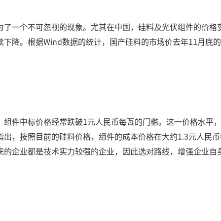
为了一个不可忽视的现象。尤其在中国，硅料及光伏组件的价格
下降。根据Wind数据的统计，国产硅料的市场价去年11月底的
，组件中标价格经常跌破1元人民币每瓦的门槛。这一价格水平
出，按照目前的硅料价格，组件的成本价格在大约1.3元人民币
来的企业都是技术实力较强的企业，因此选对路线，增强企业自