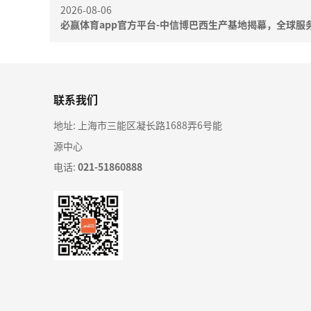
2026-08-06
必赢体育app官方平台-中信博巴西生产基地揭幕，全球服
联系我们
地址: 上海市三能区凝长路1688弄6号能
源中心
电话:
021-51860888