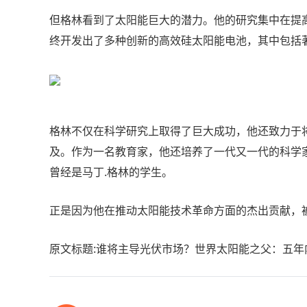
但格林看到了太阳能巨大的潜力。他的研究集中在提
终开发出了多种创新的高效硅太阳能电池，其中包括著
格林不仅在科学研究上取得了巨大成功，他还致力于
及。作为一名教育家，他还培养了一代又一代的科学
曾经是马丁.格林的学生。
正是因为他在推动太阳能技术革命方面的杰出贡献，被
原文标题:谁将主导光伏市场？世界太阳能之父：五年