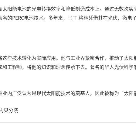
高太阳能电池的光电转换效率和降低制造成本上。通过无数次实
名的PERC电池技术。多年来，马丁.格林凭借其在光伏、微电
将这些技术转化为实际应用。他与工业界紧密合作，推动了太阳
家和工程师，将他的知识和理念传承下去。著名的华人光伏科学
业内广泛认为是现代太阳能技术的奠基人，因此被称为“太阳能之父
内见分晓