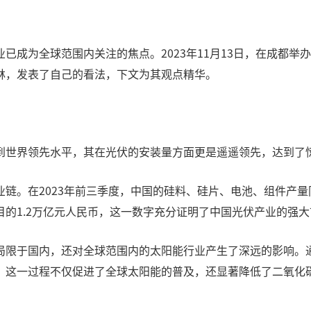
已成为全球范围内关注的焦点。2023年11月13日，在成都
林，发表了自己的看法，下文为其观点精华。
到世界领先水平，其在光伏的安装量方面更是遥遥领先，达到了惊
链。在2023年前三季度，中国的硅料、硅片、电池、组件产量
的1.2万亿元人民币，这一数字充分证明了中国光伏产业的强
局限于国内，还对全球范围内的太阳能行业产生了深远的影响。
。这一过程不仅促进了全球太阳能的普及，还显著降低了二氧化