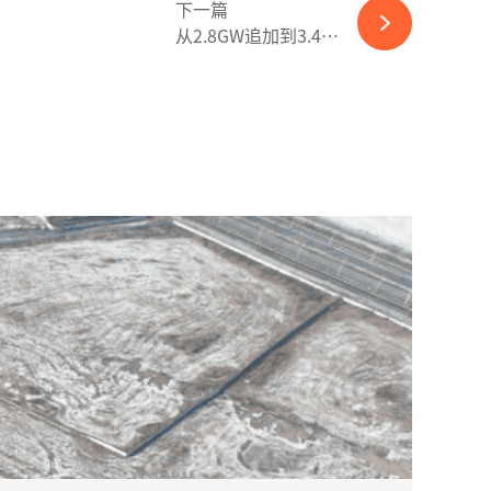
下一篇
从2.8GW追加到3.4GW，这家中国光伏企业为何在印度受追捧？-必赢体育app官方平台