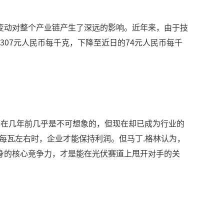
变动对整个产业链产生了深远的影响。近年来，由于技
307元人民币每千克，下降至近日的74元人民币每千
，在几年前几乎是不可想象的，但现在却已成为行业的
每瓦左右时，企业才能保持利润。但马丁.格林认为，
身的核心竞争力，才是能在光伏赛道上甩开对手的关