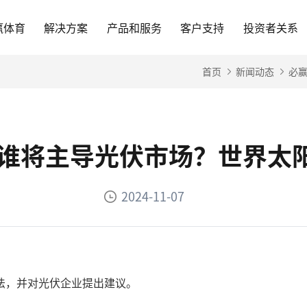
赢体育
解决方案
产品和服务
客户支持
投资者关系
首页
新闻动态
必赢
台-谁将主导光伏市场？世界太
2024-11-07
法，并对光伏企业提出建议。