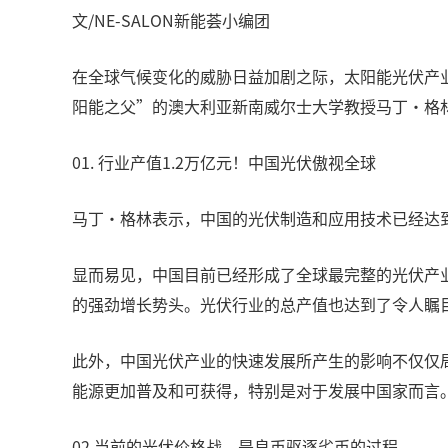
文/NE-SALON新能荟小编团
在全球气候变化的威胁日益加剧之际，太阳能光伏产业
阳能之父”的澳大利亚新南威尔士大学教授马丁·格
01. 行业产值1.2万亿元！中国光伏傲视全球
马丁·格林表示，中国的光伏制造和应用技术已经达
显而易见，中国目前已经形成了全球最完整的光伏产业
的强劲增长势头。光伏行业的总产值也达到了令人瞩目
此外，中国光伏产业的快速发展所产生的影响不仅仅
能源更加普及和可获得，特别是对于发展中国家而言
02.当前的光伏价格战，是良币驱逐劣币的过程