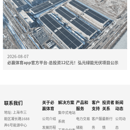
2026-08-07
必赢体育app官方平台-总投资12亿元！弘元绿能光伏项目公示
联系我们
关于必
解决方案
产品和
客户
投资者
新闻
赢体育
服务
支持
关系
动态
地址: 上海市三
集中式电站
能区凝长路1688
公司介绍
电力交易
客户服
最新行
公司动
系统
弄6号能源中心
发展历程
储能
务
情
态
工商业分布