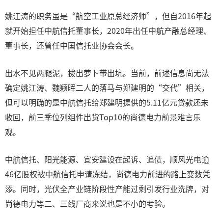
姚江涛的职务虽是“航空工业原总经济师”，但自2016年起
就开始担任中航信托董事长，2020年出任中航产融总经理、
董事长，还曾任中国信托业协会会长。
出水不见两腿泥，拔出萝卜带出坑。当前，前述信息尚无法
确定姚江涛、魏颖晖二人的落马与郑建明的“交代”相关，
但可以明确的是中航信托给郑建明提供的5.11亿元贷款还未
收回，前三季位列组件出货Top10的尚德电力前景难言乐
观。
中航信托、阳光能源、宜安建设在起诉、追债，顺风光电逾
46亿股权被中航信托申请冻结，尚德电力前进的路上变数凭
添。同时，光伏全产业链阶段性产能过剩引发行业洗牌，对
尚德电力等二、三线厂商来说也是不小的考验。