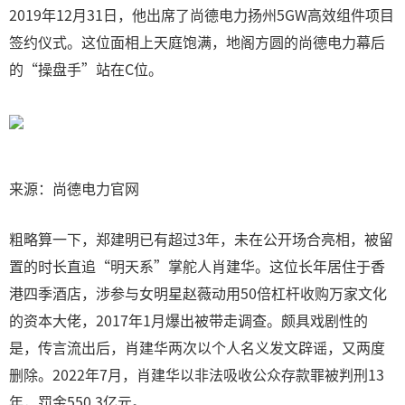
2019年12月31日，他出席了尚德电力扬州5GW高效组件项目
签约仪式。这位面相上天庭饱满，地阁方圆的尚德电力幕后
的“操盘手”站在C位。
来源：尚德电力官网
粗略算一下，郑建明已有超过3年，未在公开场合亮相，被留
置的时长直追“明天系”掌舵人肖建华。这位长年居住于香
港四季酒店，涉参与女明星赵薇动用50倍杠杆收购万家文化
的资本大佬，2017年1月爆出被带走调查。颇具戏剧性的
是，传言流出后，肖建华两次以个人名义发文辟谣，又两度
删除。2022年7月，肖建华以非法吸收公众存款罪被判刑13
年，罚金550.3亿元。