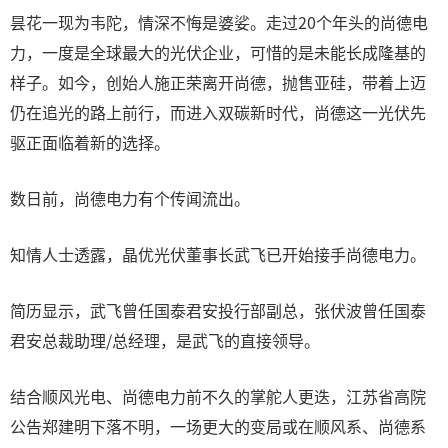
昙花一现为韦陀，情深不悔是婆娑。走过20个年头的尚德电
力，一度是全球最大的光伏企业，可惜的是未能长成隆基的
样子。如今，创始人施正荣离开尚德，抛售亚硅，带着上迈
仍在追光的路上前行，而进入双碳新时代，尚德这一光伏先
驱正面临着新的选择。
数日前，尚德电力有个传闻流出。
知情人士透露，晶优光伏董事长武飞已开始接手尚德电力。
简历显示，武飞曾任国泰君安投行部副总，张伏波曾任国泰
君安总裁助理/总经理，是武飞的直接领导。
结合顺风光电、尚德电力前不久的掌舵人更迭，江苏省高院
公告郑建明下落不明，一场更大的变局或在顺风系、尚德系