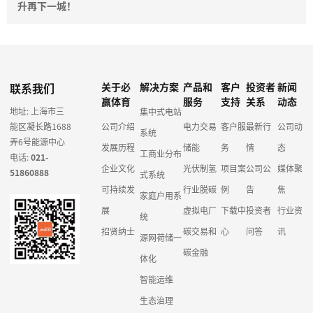
升再下一城！
联系我们
关于必
解决方案
产品和
客户
投资者
新闻
赢体育
服务
支持
关系
动态
地址: 上海市三
集中式电站
能区凝长路1688
公司介绍
电力交易
客户服
最新行
公司动
系统
弄6号能源中心
发展历程
储能
务
情
态
工商业分布
电话:
021-
企业文化
光伏制氢
项目案
公司公
媒体聚
51860888
式系统
可持续发
行业脱碳
例
告
焦
家庭户用系
展
虚拟电厂
下载中
投资者
行业资
统
招贤纳士
碳交易和
心
问答
讯
源网荷储一
碳金融
体化
智能运维
生态治理