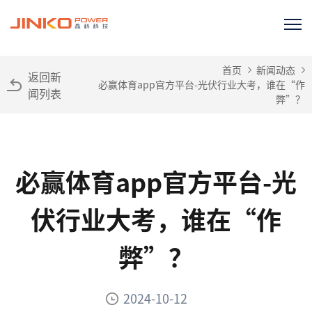
首页
新闻动态
返回新
必赢体育app官方平台-光伏行业大考，谁在“作
闻列表
弊”？
必赢体育app官方平台-光
伏行业大考，谁在“作
弊”？
2024-10-12