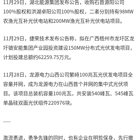
11月29日，湖北能源集团发布公告，收购石首源阳公司
100%股权和洪湖卓阳公司100%股权，二者分别持有98MW
农渔光互补光伏电站和200MW渔光互补光伏电站项目。
11月29日，捷荣技术发布公告称，拟在广西梧州市龙圩区龙
圩镇安能集团产业园投资建设150MW分布式光伏发电项目，
计划投建总额约62259.75万元。
11月28日，龙源电力山西公司繁峙100兆瓦光伏发电项目全
容量并网，成为龙源电力在山西首个并网的集中式光伏项
目。该项目总装机容量100兆瓦，共安装540峰瓦、545峰瓦
单晶硅双面光伏组件220976块。
......
激流勇进，勇争先锋的同时，也有企业在明哲保身，先行撤