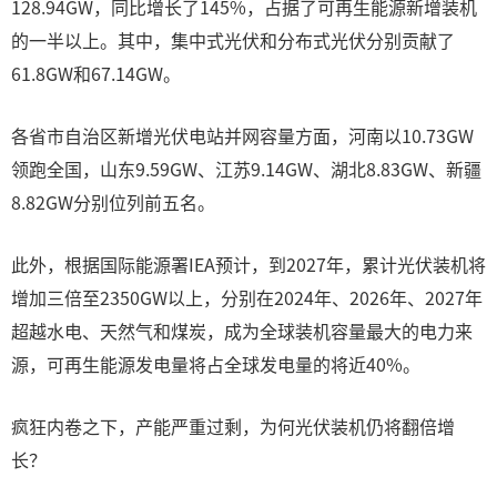
128.94GW，同比增长了145%，占据了可再生能源新增装机
的一半以上。其中，集中式光伏和分布式光伏分别贡献了
61.8GW和67.14GW。
各省市自治区新增光伏电站并网容量方面，河南以10.73GW
领跑全国，山东9.59GW、江苏9.14GW、湖北8.83GW、新疆
8.82GW分别位列前五名。
此外，根据国际能源署IEA预计，到2027年，累计光伏装机将
增加三倍至2350GW以上，分别在2024年、2026年、2027年
超越水电、天然气和煤炭，成为全球装机容量最大的电力来
源，可再生能源发电量将占全球发电量的将近40%。
疯狂内卷之下，产能严重过剩，为何光伏装机仍将翻倍增
长？