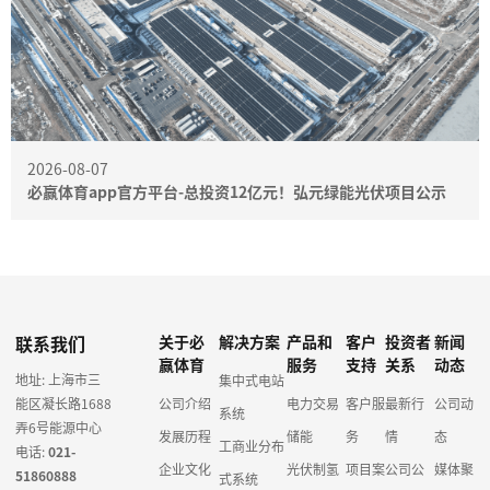
2026-08-07
必赢体育app官方平台-总投资12亿元！弘元绿能光伏项目公示
联系我们
关于必
解决方案
产品和
客户
投资者
新闻
赢体育
服务
支持
关系
动态
地址: 上海市三
集中式电站
能区凝长路1688
公司介绍
电力交易
客户服
最新行
公司动
系统
弄6号能源中心
发展历程
储能
务
情
态
工商业分布
电话:
021-
企业文化
光伏制氢
项目案
公司公
媒体聚
51860888
式系统