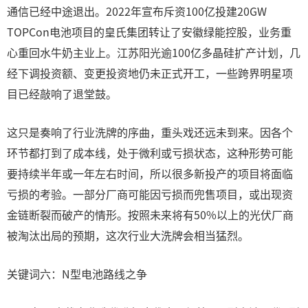
通信已经中途退出。2022年宣布斥资100亿投建20GW
TOPCon电池项目的皇氏集团转让了安徽绿能控股，业务重
心重回水牛奶主业上。江苏阳光逾100亿多晶硅扩产计划，几
经下调投资额、变更投资地仍未正式开工，一些跨界明星项
目已经敲响了退堂鼓。
这只是奏响了行业洗牌的序曲，重头戏还远未到来。因各个
环节都打到了成本线，处于微利或亏损状态，这种形势可能
要持续半年或一年左右时间，所以很多新投产的项目将面临
亏损的考验。一部分厂商可能因亏损而兜售项目，或出现资
金链断裂而破产的情形。按照未来将有50%以上的光伏厂商
被淘汰出局的预期，这次行业大洗牌会相当猛烈。
关键词六：N型电池路线之争