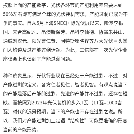
按照上面的产能数字，光伏各环节的产能利用率只要达到
50%左右即可满足全球的光伏装机需求，产能过剩已成为不
争的事实。自从5月上海SNEC国际光伏展以来，隆基李振
国、天合高纪凡、晶澳靳保芳、晶科李仙德、协鑫朱共山、
通威刘汉元、阳光曹仁贤、阿特斯瞿晓铧等八大光伏巨头掌
门人均谈及过产能过剩话题。为此，工信部在一次光伏企业
座谈会上也谈到了产能过剩问题。
种种迹象显示，光伏行业现在已经处于产能过剩。不过，对
产能过剩的定义，各方仁者见仁，智者见智。有观点说当下
的产能是落后产能的过剩，先进的产能并不过剩，还存在短
缺。而按照到2023年光伏装机将步入T瓦（1T瓦=1000吉
瓦）时代的远景预期，当下的产能也不存在过剩之说。所
以，我们对产能过剩加上定语“结构性”可能更准确的形容
当前的产能形势。