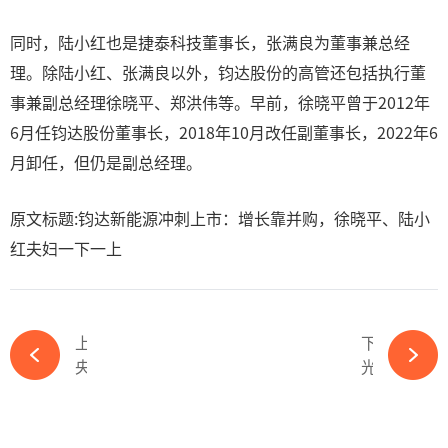
同时，陆小红也是捷泰科技董事长，张满良为董事兼总经
理。除陆小红、张满良以外，钧达股份的高管还包括执行董
事兼副总经理徐晓平、郑洪伟等。早前，徐晓平曾于2012年
6月任钧达股份董事长，2018年10月改任副董事长，2022年6
月卸任，但仍是副总经理。
原文标题:钧达新能源冲刺上市：增长靠并购，徐晓平、陆小
红夫妇一下一上
上一篇
下一篇
央视新年《对话》隆基李振国，2月17日21:30开播！-必赢体育app官方平台
光伏玻璃龙头凯盛新能换马甲后，能否换来好运？-必赢体育app官方平台