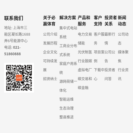
联系我们
关于必
解决方案
产品和
客户
投资者
新闻
赢体育
服务
支持
关系
动态
地址: 上海市三
集中式电站
能区凝长路1688
公司介绍
电力交易
客户服
最新行
公司动
系统
弄6号能源中心
发展历程
储能
务
情
态
工商业分布
电话:
021-
企业文化
光伏制氢
项目案
公司公
媒体聚
51860888
式系统
可持续发
行业脱碳
例
告
焦
家庭户用系
展
虚拟电厂
下载中
投资者
行业资
统
招贤纳士
碳交易和
心
问答
讯
源网荷储一
碳金融
体化
智能运维
生态治理
整县推进