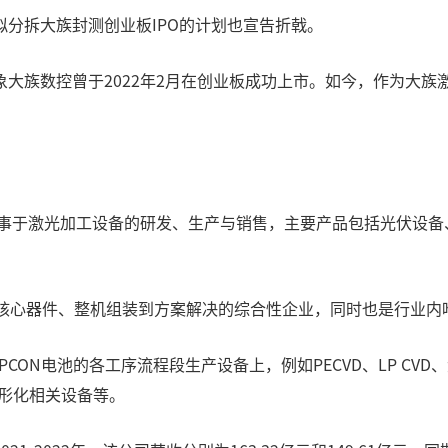
分拆大族封测创业板IPO的计划也宣告折戟。
大族数控曾于2022年2月在创业板成功上市。如今，作为大族
从事于激光加工设备的研发、生产与销售，主要产品包括光伏设备、
从核心器件、整机组装到方案解决的综合性企业，同时也是行业内
CON电池的各工序流程段生产设备上，例如PECVD、LP CV
形化相关设备等。