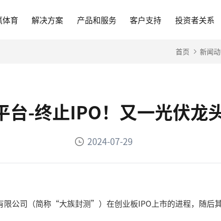
赢体育
解决方案
产品和服务
客户支持
投资者关系
首页
新闻动
平台-终止IPO！又一光伏
2024-07-29
有限公司（简称“大族封测”）在创业板IPO上市的进程，随后