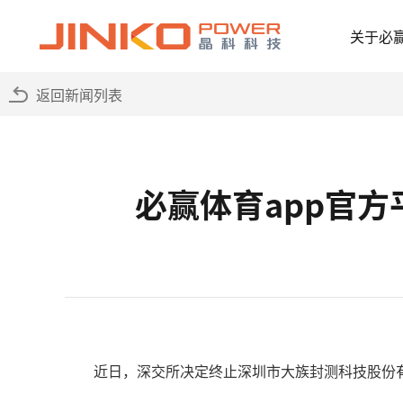
关于必
返回新闻列表
必赢体育app官方
近日，深交所决定终止深圳市大族封测科技股份