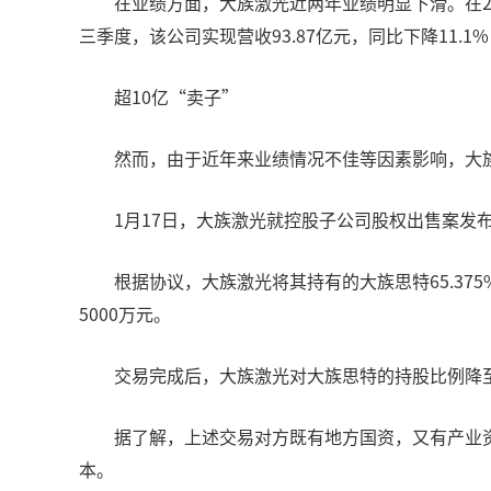
在业绩方面，大族激光近两年业绩明显下滑。在2021-
三季度，该公司实现营收93.87亿元，同比下降11.1%
超10亿“卖子”
然而，由于近年来业绩情况不佳等因素影响，大
1月17日，大族激光就控股子公司股权出售案发
根据协议，大族激光将其持有的大族思特65.37
5000万元。
交易完成后，大族激光对大族思特的持股比例降至
据了解，上述交易对方既有地方国资，又有产业资
本。