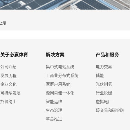
公示
关于必赢体育
解决方案
产品和服务
公司介绍
集中式电站系统
电力交易
发展历程
工商业分布式系统
储能
企业文化
家庭户用系统
光伏制氢
可持续发展
源网荷储一体化
行业脱碳
招贤纳士
智能运维
虚拟电厂
生态治理
碳交易和碳金融
整县推进