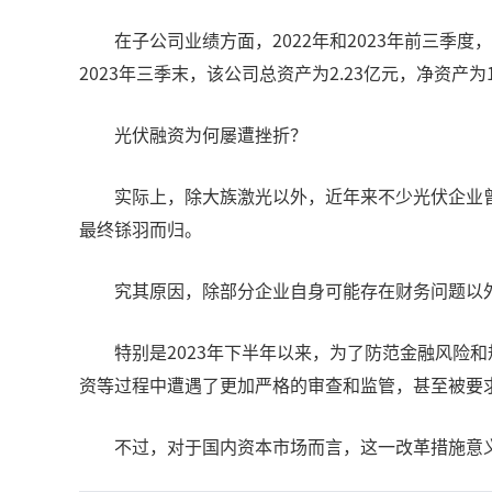
在子公司业绩方面，2022年和2023年前三季度
2023年三季末，该公司总资产为2.23亿元，净资产
光伏融资为何屡遭挫折？
实际上，除大族激光以外，近年来不少光伏企业曾
最终铩羽而归。
究其原因，除部分企业自身可能存在财务问题以
特别是2023年下半年以来，为了防范金融风险
资等过程中遭遇了更加严格的审查和监管，甚至被要
不过，对于国内资本市场而言，这一改革措施意