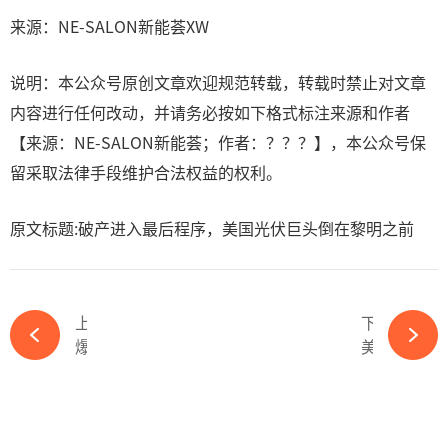
来源：NE-SALON新能荟XW
说明：本公众号原创文章欢迎规范转载，转载时禁止对文章
内容进行任何改动，并请务必按如下格式标注来源和作者
【来源：NE-SALON新能荟；作者：？？？】，本公众号保
留采取法律手段维护合法权益的权利。
原文标题:破产进入最后程序，美国光伏巨头倒在黎明之前
上一篇
下一篇
爆炸性消息，光伏行业大利好，宁德时代即将扫货光伏资产-必赢体育app官方平台
美国对中国光伏再加关税！影响究竟有多大？-必赢体育app官方平台