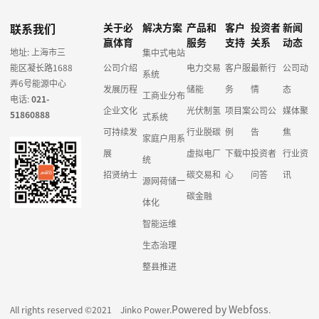
联系我们
关于必
解决方案
产品和
客户
投资者
新闻
赢体育
服务
支持
关系
动态
地址: 上海市三
集中式电站
能区凝长路1688
公司介绍
电力交易
客户服
最新行
公司动
系统
弄6号能源中心
发展历程
储能
务
情
态
工商业分布
电话:
021-
企业文化
光伏制氢
项目案
公司公
媒体聚
51860888
式系统
可持续发
行业脱碳
例
告
焦
家庭户用系
展
虚拟电厂
下载中
投资者
行业资
统
招贤纳士
碳交易和
心
问答
讯
源网荷储一
碳金融
体化
智能运维
生态治理
整县推进
Powered by Webfoss
All rights reserved ©2021 Jinko Power.
.