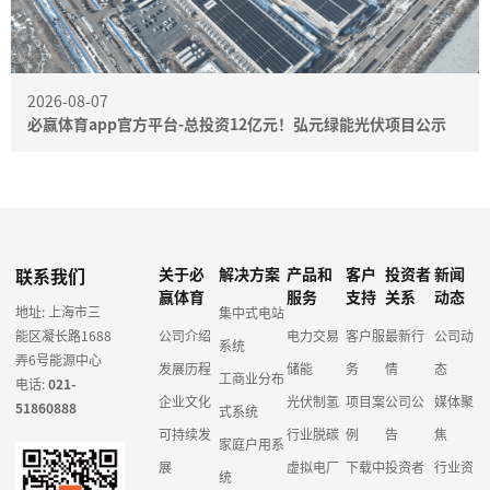
2026-08-07
必赢体育app官方平台-总投资12亿元！弘元绿能光伏项目公示
联系我们
关于必
解决方案
产品和
客户
投资者
新闻
赢体育
服务
支持
关系
动态
地址: 上海市三
集中式电站
能区凝长路1688
公司介绍
电力交易
客户服
最新行
公司动
系统
弄6号能源中心
发展历程
储能
务
情
态
工商业分布
电话:
021-
企业文化
光伏制氢
项目案
公司公
媒体聚
51860888
式系统
可持续发
行业脱碳
例
告
焦
家庭户用系
展
虚拟电厂
下载中
投资者
行业资
统