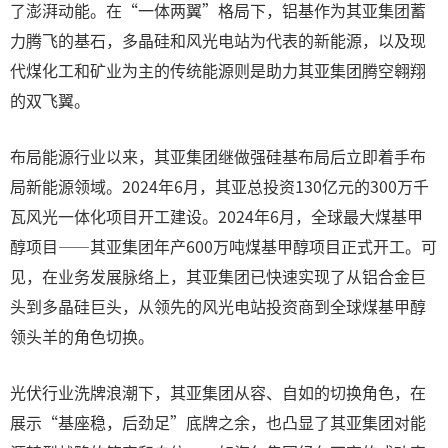
了澎湃动能。在“一体两翼”格局下，铝基作为其亚集团蓄
力腾飞的基石，多晶硅和风光电站为代表的新能源，以及现
代煤化工和矿业为主的传统能源则是助力其亚集团腾空翱翔
的双飞翼。
布局能源行业以来，其亚集团继做强硅基布局后立即着手布
局新能源领域。2024年6月，其亚总投资130亿元的300万千
瓦风光一体化项目开工建设。2024年6月，全球最大煤基甲
醇项目——其亚集团年产600万吨煤基甲醇项目正式开工。可
见，在业务发展脉络上，其亚集团已快速实现了从铝合金巨
头到多晶硅巨头，从领先的风光电站投资商到全球煤基甲醇
领头羊的角色切换。
光伏行业洗牌浪潮下，其亚集团从容、自如的切换角色，在
展示“基座稳，后劲足”底牌之余，也凸显了其亚集团对能