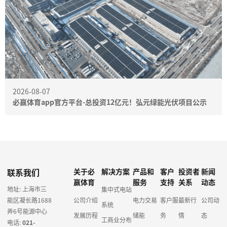
2026-08-07
必赢体育app官方平台-总投资12亿元！弘元绿能光伏项目公示
联系我们
关于必
解决方案
产品和
客户
投资者
新闻
赢体育
服务
支持
关系
动态
地址: 上海市三
集中式电站
能区凝长路1688
公司介绍
电力交易
客户服
最新行
公司动
系统
弄6号能源中心
发展历程
储能
务
情
态
工商业分布
电话:
021-