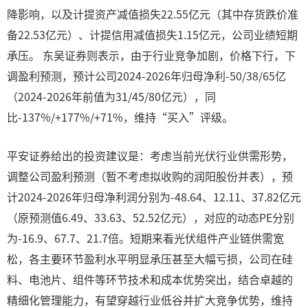
降影响，以及计提资产减值损失22.55亿元（其中存货跌价准
备22.53亿元）、计提信用减值损失1.15亿元，公司业绩短期
承压。 东吴证券则表示，由于行业竞争加剧，价格下行，下
调盈利预测，预计公司2024-2026年归母净利-50/38/65亿
（2024-2026年前值为31/45/80亿元），同
比-137%/+177%/+71%，维持“买入”评级。
平安证券给出的投资建议是：考虑当前光伏行业供需形势，
调整公司盈利预测（暂不考虑拟收购的润阳股份并表），预
计2024-2026年归母净利润分别为-48.64、12.11、37.82亿元
（原预测值6.49、33.63、52.52亿元），对应的动态PE分别
为-16.9、67.7、21.7倍。短期来看光伏组件产业链供需宽
松，各主要环节盈利水平明显承压甚至大幅亏损，公司在硅
料、电池片、组件等环节技术和成本优势突出，结合卓越的
精细化管理能力，有望穿越行业低谷并扩大竞争优势，维持