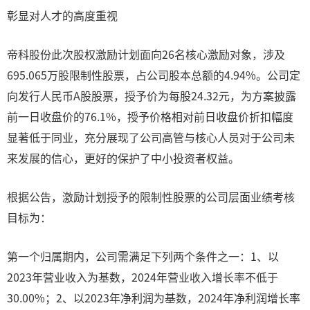
彰显对人才的高度重视
帝科股份此次股权激励计划面向26名核心激励对象，涉及
695.065万股限制性股票，占公司股本总额的4.94%。公司定
向发行人民币A股股票，授予价为每股24.32元，为方案披露
前一日收盘价的76.1%，授予价格相对前日收盘价折扣幅度
显著低于同业，充分展现了公司高管与核心人员对于公司未
来发展的信心，更好的保护了中小投资者权益。
根据公告，激励计划授予的限制性股票的公司层面业绩考核
目标为：
第一个归属期内，公司需满足下列两个条件之一：1、以
2023年营业收入为基数，2024年营业收入增长率不低于
30.00%；2、以2023年净利润为基数，2024年净利润增长率