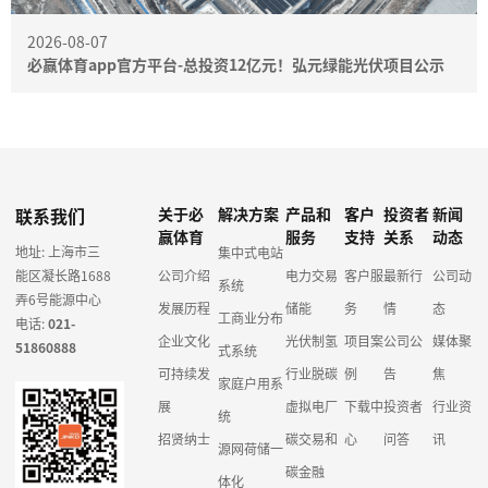
2026-08-07
必赢体育app官方平台-总投资12亿元！弘元绿能光伏项目公示
联系我们
关于必
解决方案
产品和
客户
投资者
新闻
赢体育
服务
支持
关系
动态
地址: 上海市三
集中式电站
能区凝长路1688
公司介绍
电力交易
客户服
最新行
公司动
系统
弄6号能源中心
发展历程
储能
务
情
态
工商业分布
电话:
021-
企业文化
光伏制氢
项目案
公司公
媒体聚
51860888
式系统
可持续发
行业脱碳
例
告
焦
家庭户用系
展
虚拟电厂
下载中
投资者
行业资
统
招贤纳士
碳交易和
心
问答
讯
源网荷储一
碳金融
体化