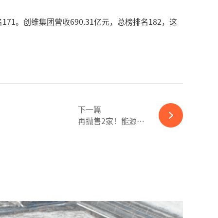
71。创维集团营收690.31亿元，总榜排名182，这
下一篇
再抛售2家！能源央企巨头转让光伏资产-必赢体育app官方平台