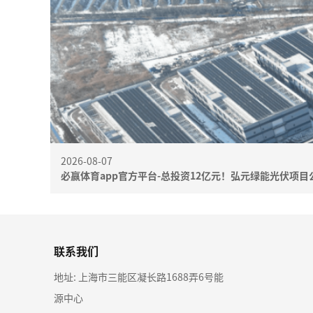
2026-08-07
必赢体育app官方平台-总投资12亿元！弘元绿能光伏项目
联系我们
地址: 上海市三能区凝长路1688弄6号能
源中心