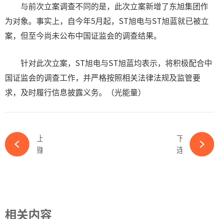
与前次立案调查不同的是，此次立案新增了东旭集团作
为对象。事实上，自今年5月起，ST旭电与ST旭蓝就已被立
案，但至今尚未公布中国证监会的调查结果。
针对此次立案，ST旭电与ST旭蓝均表示，将积极配合中
国证监会的调查工作，并严格按照相关法律法规及监管要
求，及时履行信息披露义务。（光能量）
上一篇
下一篇
赚大了！奥特维再签4亿大单-必赢体育app官方平台
连续7年！隆基再次入选这一500强榜单！-必赢体育app官方平台
相关内容