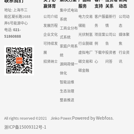
联系我们
赢体育
服务
支持
关系
动态
地址: 上海市三
集中式电站
能区凝长路1688
公司介绍
电力交易
客户服
最新行
公司动
系统
弄6号能源中心
发展历程
储能
务
情
态
工商业分布
电话:
021-
企业文化
光伏制氢
项目案
公司公
媒体聚
51860888
式系统
可持续发
行业脱碳
例
告
焦
家庭户用系
展
虚拟电厂
下载中
投资者
行业资
统
招贤纳士
碳交易和
心
问答
讯
源网荷储一
碳金融
体化
智能运维
生态治理
整县推进
Powered by Webfoss
All rights reserved ©2021 Jinko Power.
.
浙ICP备15009312号-1