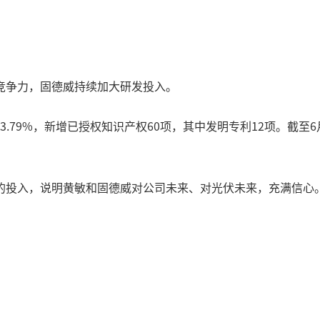
竞争力，固德威持续加大研发投入。
3.79%，新增已授权知识产权60项，其中发明专利12项。截至
的投入，说明黄敏和固德威对公司未来、对光伏未来，充满信心
。