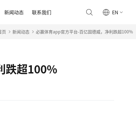
新闻动态
联系我们
EN
首页
新闻动态
必赢体育app官方平台-百亿固德威，净利跌超100%
跌超100%