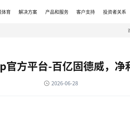
赢体育
解决方案
产品和服务
客户支持
投资者关系
pp官方平台-百亿固德威，净利
2026-06-28