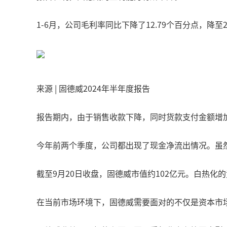
1-6月，公司毛利率同比下降了12.79个百分点，降至2
来源 | 固德威2024年半年度报告
报告期内，由于销售收款下降，同时货款支付金额增加，
今年前两个季度，公司都出现了现金净流出情况。虽
截至9月20日收盘，固德威市值约102亿元。白热
在当前市场环境下，固德威需要面对的不仅是资本市