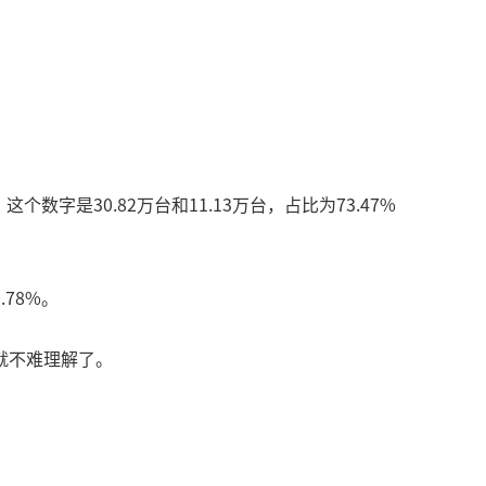
个数字是30.82万台和11.13万台，占比为73.47%
78%。
就不难理解了。