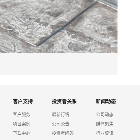
2026-08
必赢体育
客户支持
投资者关系
新闻动态
客户服务
最新行情
公司动态
项目案例
公司公告
媒体聚焦
下载中心
投资者问答
行业资讯