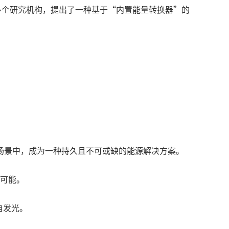
多个研究机构，提出了一种基于“内置能量转换器”的
场景中，成为一种持久且不可或缺的能源解决方案。
了可能。
自发光。