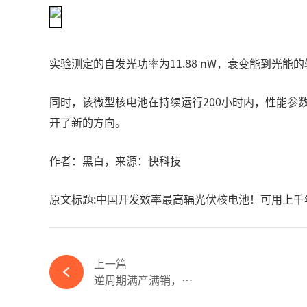
实验测定的自发光功率为11.88 nW，衰变能到光能
同时，该微型核电池在持续运行200小时内，性能
开了新的方向。
作者：黑白，来源：快科技
原文标题:中国开发效率最高辐光伏核电池！可用上千年
上一篇
逆周期满产满销，光伏“奇才”润马是怎么炼成的？-必赢体育app官方平台