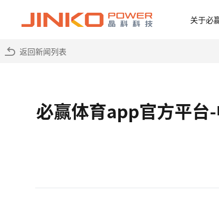
关于必
返回新闻列表
必赢体育app官方平