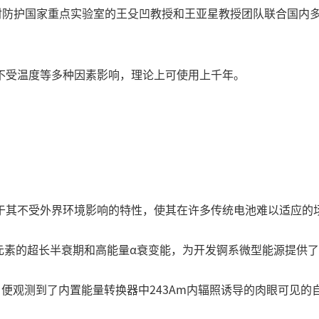
辐射防护国家重点实验室的王殳凹教授和王亚星教授团队联合国内
不受温度等多种因素影响，理论上可使用上千年。
于其不受外界环境影响的特性，使其在许多传统电池难以适应的
这些元素的超长半衰期和高能量α衰变能，为开发锕系微型能源提供
，便观测到了内置能量转换器中243Am内辐照诱导的肉眼可见的