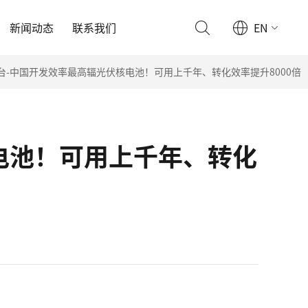
新闻动态
联系我们
EN
台-中国开发效率最高辐光伏核电池！可用上千年、转化效率提升8000倍
电池！可用上千年、转化