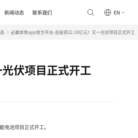
新闻动态
联系我们
EN
态
必赢体育app官方平台-总投资22.18亿元！又一光伏项目正式开工
又一光伏项目正式开工
阳能电池项目正式开工。