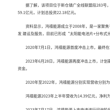
据了解，该项目位于新仓镇广全线联盟段283号，
59.1亿元，计划总投资22.18亿元。
资料显示，鸿禧能源成立于2008年，是一家聚
发 建设及服务，目前已形成“太阳能电池片+分布式
2020年7月1日，鸿禧能源首度冲击上市，最终在
2023年6月28日，鸿禧能源再度冲击上市，计
资金。
2020年至2022年，鸿禧能源分别实现营收分别为9.
鸿禧能源2023年上半年营收为14.39亿元，净利为
2023年7月17日，鸿禧能源上市申请进行问询