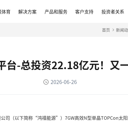
赢体育
解决方案
产品和服务
客户支持
投资者关系
首页
新闻动
平台-总投资22.18亿元！
2026-06-26
公司（以下简称“鸿禧能源”）7GW高效N型单晶TOPCon太