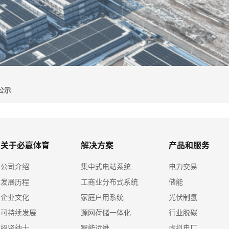
公示
关于必赢体育
解决方案
产品和服务
公司介绍
集中式电站系统
电力交易
发展历程
工商业分布式系统
储能
企业文化
家庭户用系统
光伏制氢
可持续发展
源网荷储一体化
行业脱碳
招贤纳士
智能运维
虚拟电厂