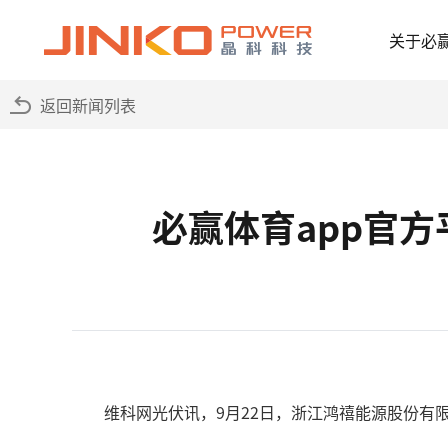
关于必
返回新闻列表
必赢体育app官方
维科网光伏讯，9月22日，浙江鸿禧能源股份有限