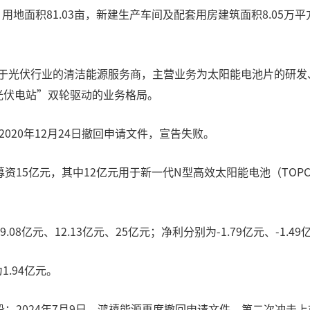
用地面积81.03亩，新建生产车间及配套用房建筑面积8.05
焦于光伏行业的清洁能源服务商，主营业务为太阳能电池片的研
光伏电站”双轮驱动的业务格局。
2020年12月24日撤回申请文件，宣告失败。
划募资15亿元，其中12亿元用于新一代N型高效太阳能电池（TO
08亿元、12.13亿元、25亿元；净利分别为-1.79亿元、-1.49
1.94亿元。
阶段；2024年7月9日，鸿禧能源再度撤回申请文件，第二次冲击