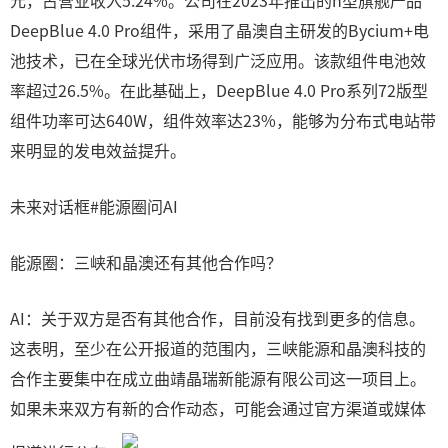
元，占营业收入5.24%。公司在2023年推出的n型旗舰产品
DeepBlue 4.0 Pro组件，采用了晶澳自主研发的Bycium+电
池技术，已在全球光伏市场得到广泛应用。该款组件电池效
率超过26.5%。在此基础上，DeepBlue 4.0 Pro系列72版型
组件功率可达640W，组件效率达23%，能够为分布式电站带
来明显的发电效益提升。
未来对话框#能源圈问AI
能源圈：三峡和晶澳还有其他合作吗？
AI：关于双方是否有其他合作，目前没有找到更多的信息。
这表明，至少在公开报道的范围内，三峡能源和晶澳科技的
合作主要集中在成立曲靖晶瑞新能源有限公司这一项目上。
如果未来双方有新的合作动态，可能会通过官方渠道或媒体