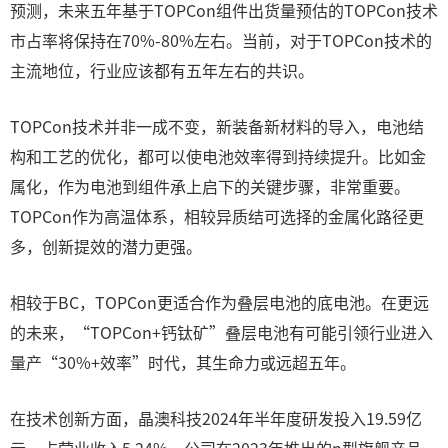
预测，未来五年基于TOPCon组件出货量预估的TOPCon技术
市占率将保持在70%-80%左右。当前，对于TOPCon技术的
主流地位，行业应该都有五年左右的共识。
TOPCon技术并非一成不变，新装备新材料的导入，电池结
构和工艺的优化，都可以使电池效率得到持续提升。比如金
属化，作为电池到组件承上启下的关键步骤，非常重要。
TOPCon作为高温体系，相较异质结可选择的金属化路径更
多，创新提效的潜力更强。
相较于BC，TOPCon更适合作为叠层电池的底电池。在更远
的未来，“TOPCon+钙钛矿”叠层电池有可能引领行业进入
量产“30%+效率”时代，其生命力或远超五年。
在技术创新方面，晶澳科技2024年半年度研发投入19.59亿