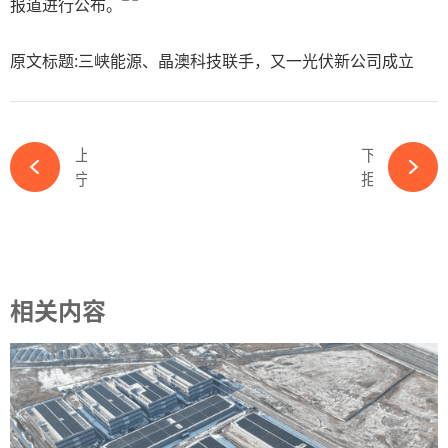
报道进行公布。
原文标题:三峡能源、晶澳科技联手，又一光伏新公司成立
上一篇
下一篇
宁德时代“着急”跨界光伏制造，说明光伏已经触底了-必赢体育app官方平台
拒绝内卷后，隆基新品将掀起怎样的波澜？-必赢体育app官方平台
相关内容