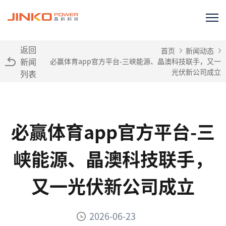
返回
首页
新闻动态
新闻
必赢体育app官方平台-三峡能源、晶澳科技联手，又一
光伏新公司成立
列表
必赢体育app官方平台-三
峡能源、晶澳科技联手，
又一光伏新公司成立
2026-06-23