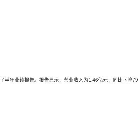
了半年业绩报告。报告显示，营业收入为1.46亿元，同比下降79.1