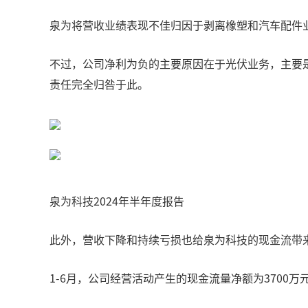
泉为将营收业绩表现不佳归因于剥离橡塑和汽车配件
不过，公司净利为负的主要原因在于光伏业务，主要是由
责任完全归咎于此。
泉为科技2024年半年度报告
此外，营收下降和持续亏损也给泉为科技的现金流带
1-6月，公司经营活动产生的现金流量净额为3700