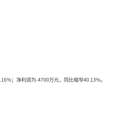
6%；净利润为-4700万元，同比缩窄40.13%。