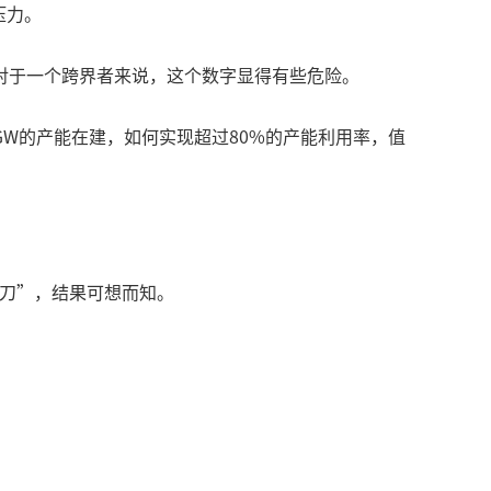
压力。
对于一个跨界者来说，这个数字显得有些危险。
有4GW的产能在建，如何实现超过80%的产能利用率，值
刺刀”，结果可想而知。