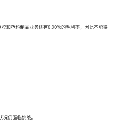
胶和塑料制品业务还有8.90%的毛利率，因此不能将
务状况仍面临挑战。