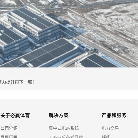
务力提升再下一城！
关于必赢体育
解决方案
产品和服务
公司介绍
集中式电站系统
电力交易
发展历程
工商业分布式系统
储能