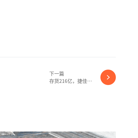
下一篇
存货216亿，捷佳伟创手里有多少会成“烂账”？-必赢体育app官方平台