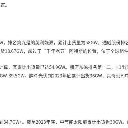
位置。
W，排名第九是的英利能源，累计出货量为58GW，通威股份排名第
货18.67GW，超过了“千年老五”阿特斯的位置，位于全球组件
计算，其累计出货量已达54.9GW。横店东磁排名第十二，H1出货
.5GW-39.5GW。腾晖光伏到2023年底累计出货36GW，其
34.7GW+。截至2023年底，中节能太阳能累计出货近30GW