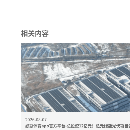
相关内容
2026-08-07
必赢体育app官方平台-总投资12亿元！弘元绿能光伏项目