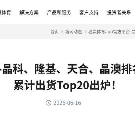
赢体育
解决方案
产品和服务
客户支持
投资者关系
首页
新闻动态
必赢体育app官方平台-
-晶科、隆基、天合、晶澳排
累计出货Top20出炉！
2026-06-16