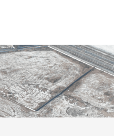
2026-08
必赢体育