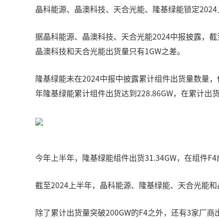
晶科能源、晶澳科技、天合光能、隆基绿能锁定202
据晶科能源、晶澳科技、天合光能2024中报披露，截至
晶澳科技和天合光能出货量只有1GW之差。
隆基绿能未在2024中报中披露累计组件出货量数量，但通过
年隆基绿能累计组件出货达到228.86GW，在累计
今年上半年，隆基绿能组件出货31.34GW，在组件F
截至2024上半年，晶科能源、隆基绿能、天合光能和晶澳
除了累计出货量突破200GW的F4之外，还有3家厂商