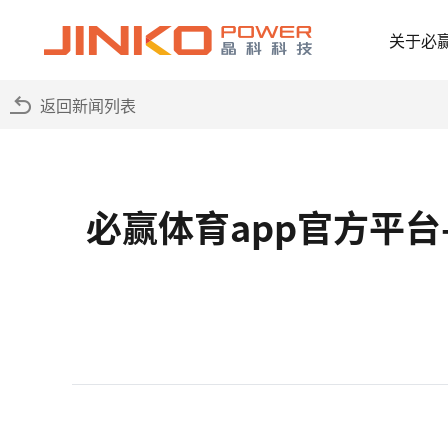
关于必
返回新闻列表
必赢体育app官方平台