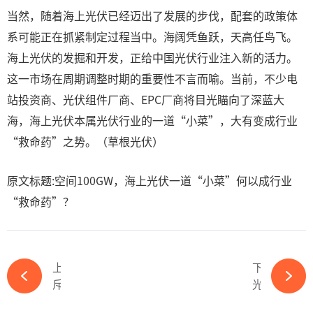
当然，随着海上光伏已经迈出了发展的步伐，配套的政策体
系可能正在抓紧制定过程当中。海阔凭鱼跃，天高任鸟飞。
海上光伏的发掘和开发，正给中国光伏行业注入新的活力。
这一市场在周期调整时期的重要性不言而喻。当前，不少电
站投资商、光伏组件厂商、EPC厂商将目光瞄向了深蓝大
海，海上光伏本属光伏行业的一道“小菜”，大有变成行业
“救命药”之势。（草根光伏）
原文标题:空间100GW，海上光伏一道“小菜”何以成行业
“救命药”？
上一篇
下一篇
斥资近100亿！又一国际光伏收购大案-必赢体育app官方平台
光伏再现“抢人大战”，核心技术人员频跳槽、升职-必赢体育app官方平台