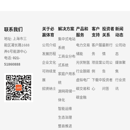
联系我们
关于必
解决方案
产品和
客户
投资者
新闻
赢体育
服务
支持
关系
动态
地址: 上海市三
集中式电站
能区凝长路1688
公司介绍
电力交易
客户服
最新行
公司动
系统
弄6号能源中心
发展历程
储能
务
情
态
工商业分布
电话:
021-
企业文化
光伏制氢
项目案
公司公
媒体聚
51860888
式系统
可持续发
行业脱碳
例
告
焦
家庭户用系
展
虚拟电厂
下载中
投资者
行业资
统
招贤纳士
碳交易和
心
问答
讯
源网荷储一
碳金融
体化
智能运维
生态治理
整县推进