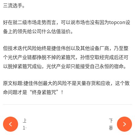
三流选手。
好在就二级市场走势而言，可以说市场也没有因为topcon设
备上的领先给公司什么估值溢价。
但技术迭代风险始终是捷佳伟创以及其他设备厂商，乃至整
个光伏产业链都挣脱不掉的紧箍咒，孙悟空取经完成后还可
以脱掉紧箍咒成仙，光伏产业却只能接受自己永恒的宿命。
原文标题:捷佳伟创最大的风险不是天量存货和应收，这个致
命问题才是“终身紧箍咒”！
上一篇
下一篇
12.29亿！帝尔激光签下大单-必赢体育app官方平台
暴涨！光伏再迎重大利好-必赢体育app官方平台