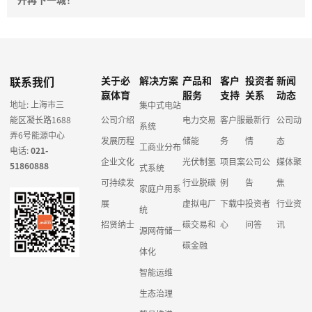
联系我们
关于必
解决方案
产品和
客户
投资者
新闻
赢体育
服务
支持
关系
动态
地址: 上海市三
集中式电站
能区凝长路1688
公司介绍
电力交易
客户服
最新行
公司动
系统
弄6号能源中心
发展历程
储能
务
情
态
工商业分布
电话:
021-
企业文化
光伏制氢
项目案
公司公
媒体聚
51860888
式系统
可持续发
行业脱碳
例
告
焦
家庭户用系
展
虚拟电厂
下载中
投资者
行业资
统
招贤纳士
碳交易和
心
问答
讯
源网荷储一
碳金融
体化
智能运维
生态治理