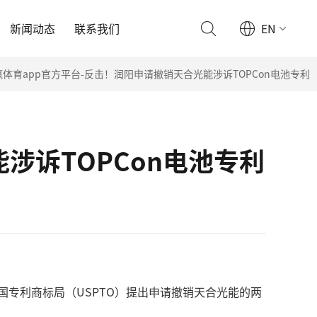
新闻动态
联系我们
EN
赢体育app官方平台-反击！润阳申请撤销天合光能涉诉TOPCon电池专利
涉诉TOPCon电池专利
国专利商标局（USPTO）提出申请撤销天合光能的两