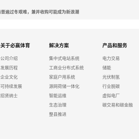
厂商普遍过冬艰难，兼并收购可能成为新浪潮
关于必赢体育
解决方案
产品和服务
公司介绍
集中式电站系统
电力交易
发展历程
工商业分布式系统
储能
企业文化
家庭户用系统
光伏制氢
可持续发展
源网荷储一体化
行业脱碳
招贤纳士
智能运维
虚拟电厂
生态治理
碳交易和碳金融
整县推进