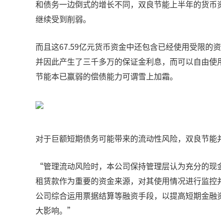
和债务一边倒式的增长不同，双良节能上半年的货币资金继
继续受到削弱。
而且这67.59亿元货币资金中还包含已经使用受限的资
并因此产生了三千多万的保证金利息，而可以自由使用的
节能本已羸弱的偿债能力可谓雪上加霜。
对于巨额短期债务可能带来的流动性风险，双良节能
“管理流动风险时，本公司保持管理层认为充分的现
租赁款作为重要的资金来源，对其使用情况进行监控
公司综合运用票据结算等融资手段，以提高短期金融
大影响。”