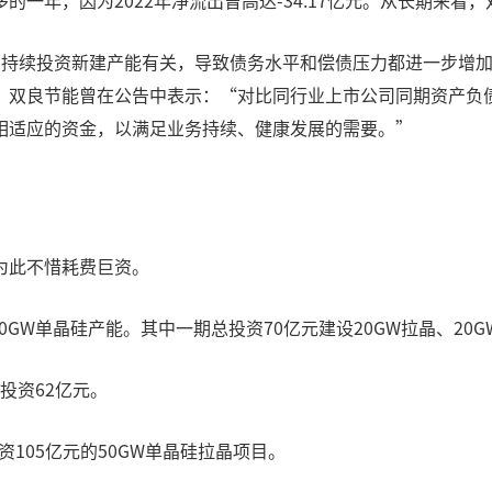
一年，因为2022年净流出曾高达-34.17亿元。从长期来
与持续投资新建产能有关，导致债务水平和偿债压力都进一步增
，双良节能曾在公告中表示：“对比同行业上市公司同期资产负
相适应的资金，以满足业务持续、健康发展的需要。”
为此不惜耗费巨资。
0GW单晶硅产能。其中一期总投资70亿元建设20GW拉晶、20
总投资62亿元。
资105亿元的50GW单晶硅拉晶项目。