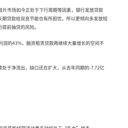
硅片市场如今正处于下行周期等因素，银行发放贷款
发放长期贷款给双良节能也有所担忧，所以更倾向多发放短
行提前抽贷的风险。
净利润的43%，融资租赁贷款再继续大量增长的空间不
于净流出，缺口还在扩大，从去年同期的-7.72亿