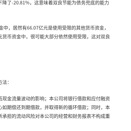
降了-20.81%，这意味着双良节能为债务兜底的能力
资金中，居然有66.07亿元是使用受限的其他货币资金，
9亿元货币资金中，很可能大部分依然使用受限，这对双良
方法：
低现金流量波动的影响；本公司将银行借款和应付融资
心如期偿还到期借款，并取得新的循环借款；同时，本
所承担的流动风险对本公司的经营和财务报表不构成重