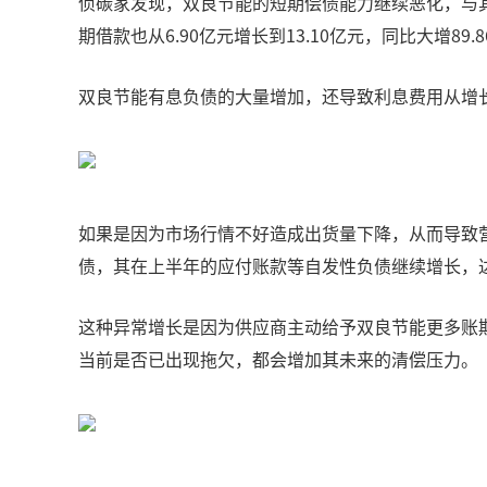
侦碳家发现，双良节能的短期偿债能力继续恶化，与其短
期借款也从6.90亿元增长到13.10亿元，同比大增89.
双良节能有息负债的大量增加，还导致利息费用从增长到
如果是因为市场行情不好造成出货量下降，从而导致营
债，其在上半年的应付账款等自发性负债继续增长，达到1
这种异常增长是因为供应商主动给予双良节能更多账
当前是否已出现拖欠，都会增加其未来的清偿压力。