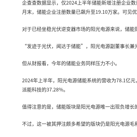
企查查数据显示，仅2024上半年储能新增注册企业数量就
月末，储能企业注册数量已飙升至19.10万家。可
对于已经坐稳光伏逆变器市场的阳光电源来说，储能
“发迹于光伏，闻达于储能”，阳光电源副董事长兼
但从财报看，今年的储能业务同样压力不小。
2024年上半年，阳光电源储能系统的营收为78.1亿元
派能科技的37.28%。
值得注意的是，储能版块是阳光电源唯一出现负增长的
不过，这一被其押注颇多希望的版块仍是阳光电源毛利最