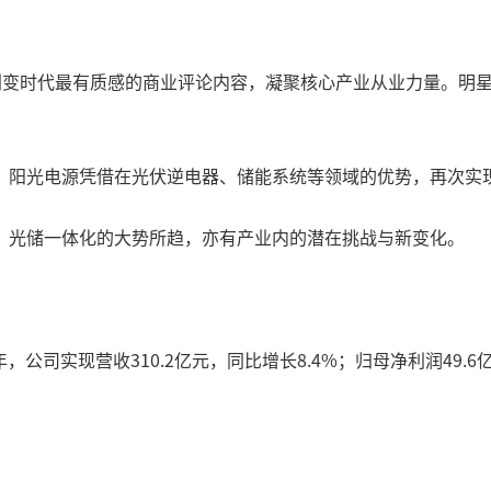
业创变时代最有质感的商业评论内容，凝聚核心产业从业力量。明
，阳光电源凭借在光伏逆电器、储能系统等领域的优势，再次实
、光储一体化的大势所趋，亦有产业内的潜在挑战与新变化。
，公司实现营收310.2亿元，同比增长8.4%；归母净利润49.6
。