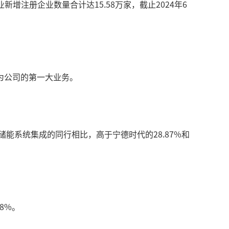
新增注册企业数量合计达15.58万家，截止2024年6
为公司的第一大业务。
与做储能系统集成的同行相比，高于宁德时代的28.87%和
8%。