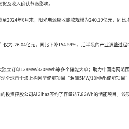
发货及收入确认节奏影响。
024年6月末，阳光电源应收账款规模为240.19亿元，同比增长6
”仅为-26.04亿元，同比下降154.59%。后半段的产业调
独立订单138MW/330MWh等多个储能大单；助力中国南网
并实现全球首个海上构网型储能项目“涠洲5MW/10MWh储能项目
投资控股公司AlGihaz签约了容量达7.8GWh的储能项目。该