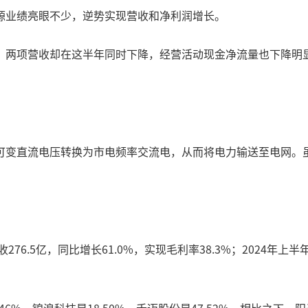
源业绩亮眼不少，逆势实现营收和净利润增长。
，两项营收却在这半年同时下降，经营活动现金净流量也下降明
可变直流电压转换为市电频率交流电，从而将电力输送至电网。虽
6.5亿，同比增长61.0%，实现毛利率38.3%；2024年上半年