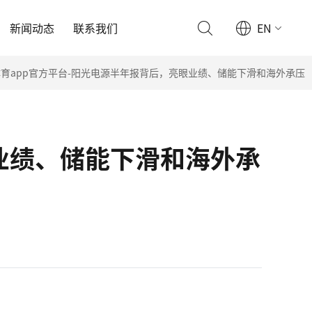
新闻动态
联系我们
EN
育app官方平台-阳光电源半年报背后，亮眼业绩、储能下滑和海外承压
业绩、储能下滑和海外承