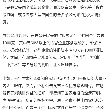
五是假冒央国企或知名企业，通过伪造公章、签名等手段直
接诈骗，或包装成大型央国企的全资子公司来招投标和融
资。
自2021年以来，已被公开曝光的“假央企”“假国企”超过
1000家，其中有60%以上的假冒企业都涉及能源、环保行
业。据媒体统计，这些企业的注册资本有48%在1000万到1
亿元之间，有39%在1到10亿元，常使用“国能”“中油”
“中广核”等名号混淆视听，让人难辨真假。
比如，去年甘肃的350亿的光伏制氢招标项目一度吸引大量业
内人士眼球。然而，招标公告发布不久便被紧急叫停。市场
没有等到项目调整的通知，却接到了国家电投的澄清声明。
声明中指出，所谓的招标方中广通（酒泉）并非国家电投的
任何子公司，而是一个使用虚假文件注册的“假央企”子公