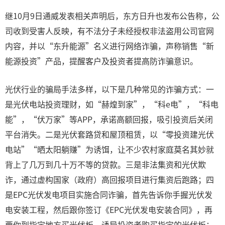
继10月9日通威发表相关声明后，东方日升也发布公告称，公
司收到受害人反映，有不法分子未经授权非法盗用公司官网
内容，并以“东升能源”名义进行网络诈骗，声称销售“新
能源投资”产品，提醒客户及投资者提高防诈骗意识。
光伏行业的骗局手法多样，以下是几种常见的诈骗方式：一
是光伏电站投资理财，如“赫煌到家”，“科e电”，“科电
能”，“伏万家”等APP，承诺高额回报，吸引投资后关闭
平台消失。二是光伏套路贷和屋顶租赁，以“零投资建光伏
电站”“晒太阳躺赚”为诱饵，让不少农村家庭莫名其妙就
背上了几万到几十万不等的贷款。三是非法集资和光伏欺
诈，通过虚构国家（政府）高回报项目进行集资后跑路；四
是EPC光伏发电项目实施合同诈骗，首先告诉你手握光伏发
电安装工程，然后跟你签订《EPC光伏发电安装合同》，再
要你到指定地方买光伏板，诱导投资者购买指定的光伏板；