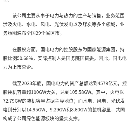
该公司主要从事于电力与热力的生产与销售，业务范围
涉及火电、水电、风电、光伏发电以及煤炭等多个领域，业
务版图遍布全国29个省区市。
在股权方面，国电电力的控股股东为国家能源集团，持
股比例50.68%，实际控制人是国务院国资委。因此，国电电
力为上市央企。
截至2023年底，国电电力的资产总额达到4579亿元，控
股装机容量超100GW大关，达到105.58GW。其中，火电以
72.79GW的装机容量占据主导地位；而水电、风电、光伏发
电则分别以14.95GW、9.29GW和8.60GW的装机容量，共同
构成了公司绿色能源板块的坚实支撑。