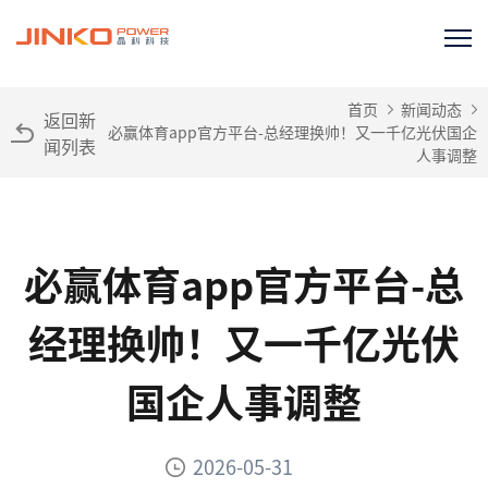
首页
新闻动态
返回新
必赢体育app官方平台-总经理换帅！又一千亿光伏国企
闻列表
人事调整
必赢体育app官方平台-总
经理换帅！又一千亿光伏
国企人事调整
2026-05-31