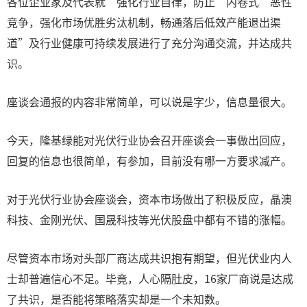
各位企业家及代表就“强化行业自律，防止‘内卷式’恶性
竞争，强化市场优胜劣汰机制，畅通落后低效产能退出渠
道”及行业健康可持续发展进行了充分沟通交流，并达成共
识。
座谈会通报的内容非常简单，可以说是字少，信息量很大。
今天，隆基绿能对光伏行业协会召开座谈会一事做出回应，
回复的信息也很简单，有参加，目前没有哪一方要求减产。
对于光伏行业协会座谈会，资本市场做出了积极反应，晶澳
科技、金刚光伏、国晟科技等光伏股盘中都有不错的涨幅。
尽管资本市场对头部厂商达成共识抱有期望，但光伏业内人
士却普遍信心不足。毕竟，人心隔肚皮，16家厂商说是达成
了共识，是否能将策略落实却是一个未知数。