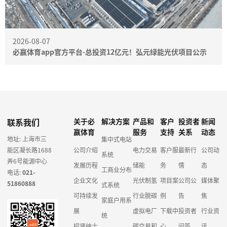
2026-08-07
必赢体育app官方平台-总投资12亿元！弘元绿能光伏项目公示
联系我们
关于必
解决方案
产品和
客户
投资者
新闻
赢体育
服务
支持
关系
动态
地址: 上海市三
集中式电站
能区凝长路1688
公司介绍
电力交易
客户服
最新行
公司动
系统
弄6号能源中心
发展历程
储能
务
情
态
工商业分布
电话:
021-
企业文化
光伏制氢
项目案
公司公
媒体聚
51860888
式系统
可持续发
行业脱碳
例
告
焦
家庭户用系
展
虚拟电厂
下载中
投资者
行业资
统
招贤纳士
碳交易和
心
问答
讯