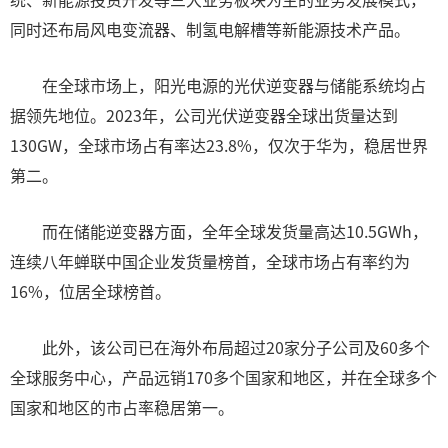
同时还布局风电变流器、制氢电解槽等新能源技术产品。
在全球市场上，阳光电源的光伏逆变器与储能系统均占
据领先地位。2023年，公司光伏逆变器全球出货量达到
130GW，全球市场占有率达23.8%，仅次于华为，稳居世界
第二。
而在储能逆变器方面，全年全球发货量高达10.5GWh，
连续八年蝉联中国企业发货量榜首，全球市场占有率约为
16%，位居全球榜首。
此外，该公司已在海外布局超过20家分子公司及60多个
全球服务中心，产品远销170多个国家和地区，并在全球多个
国家和地区的市占率稳居第一。