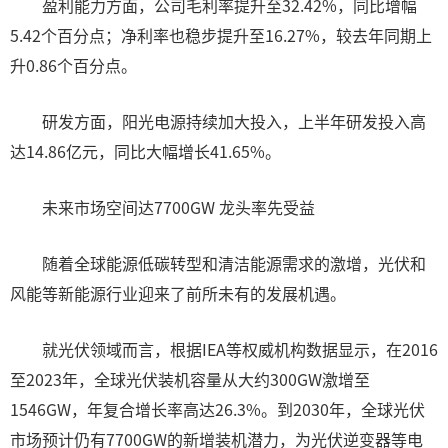
盈利能力方面，公司毛利率提升至32.42%，同比增幅
5.42个百分点；净利率也稳步提升至16.27%，较去年同期上
升0.86个百分点。
研发方面，阳光电源持续加大投入，上半年研发投入高
达14.86亿元，同比大幅增长41.65%。
未来市场空间达7700GW 龙头率先受益
随着全球能源低碳转型和清洁能源需求的激增，光伏和
风能等新能源行业迎来了前所未有的发展机遇。
就光伏领域而言，根据IEA等权威机构数据显示，在2016
至2023年，全球光伏装机容量从大约300GW激增至
1546GW，年复合增长率高达26.3%。到2030年，全球光伏
市场预计仍有7700GW的新增装机潜力，为光伏逆变器等电