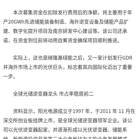
本次募集资金在扣除发行费用后的净额，将主要用于年
产20GWh先进储能装备制造、海外逆变设备及储能产品扩
建、数字化提升项目及南京研发中心建设等。该公司还承
诺，在资金到位前将动用自筹资金确保项目顺利推进。
实际上，这也是继隆基绿能之后，又一家计划发行GDR
并海外市场上市的光伏巨头，标志着其向国际化迈出了重要
一步。
全球光储逆变器龙头 市占率稳居前二
资料显示，阳光电源成立于1997 年，于2011 年 11 月在
深交所创业板挂牌上市，是全球光储逆变器领军企业。该公
司以光伏逆变器起家，并逐渐形成以光伏逆变器、储能系
统、新能源投资开发等三大业务板块为主的业务发展模式，