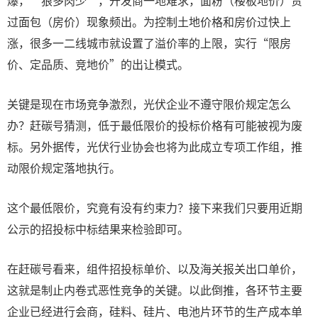
爆，“狼多肉少”，开发商一地难求，面粉（楼板地价）贵
过面包（房价）现象频出。为控制土地价格和房价过快上
涨，很多一二线城市就设置了溢价率的上限，实行“限房
价、定品质、竞地价”的出让模式。
关键是现在市场竞争激烈，光伏企业不遵守限价规定怎么
办？赶碳号猜测，低于最低限价的投标价格有可能被视为废
标。另外据传，光伏行业协会也将为此成立专项工作组，推
动限价规定落地执行。
这个最低限价，究竟有没有约束力？接下来我们只要用近期
公示的招投标中标结果来检验即可。
在赶碳号看来，组件招投标单价、以及海关报关出口单价，
这就是制止内卷式恶性竞争的关键。以此倒推，各环节主要
企业已经进行会商，硅料、硅片、电池片环节的生产成本单