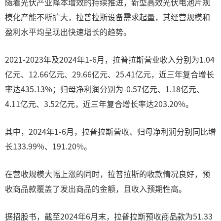
随着光伏产业降本增效的持续推进，新型高效光伏电池片规
模化产能不断扩大，拉普拉斯设备需求起量，其经营规模和
盈利水平均呈现出快速增长的趋势。
2021-2023年及2024年1-6月，拉普拉斯营业收入分别为1.04
亿元、12.66亿元、29.66亿元、25.41亿元，近三年复合增长
率达435.13%；归母净利润分别为-0.57亿元、1.18亿元、
4.11亿元、3.52亿元，近三年复合增长率达203.20%。
其中，2024年1-6月，拉普拉斯营收、归母净利润分别同比增
长133.99%、191.20%。
在营收规模大幅上涨的同时，拉普拉斯的收款情况良好，预
收商品款覆盖了发出商品的金额，且收入预期性高。
据招股书，截至2024年6月末，拉普拉斯预收商品款为51.33