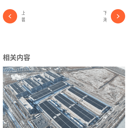
上一篇
下一篇
蓉城聚首，共绘光伏蓝图！通威太阳能第四届全球合作大会11月启航-必赢体育app官方平台
海光无限！迈贝特受邀参加中国海上光伏大会，展现海上漂浮关键技术-必赢体育app官方平台
相关内容