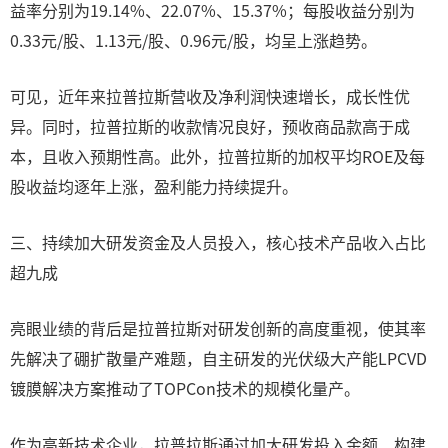
益率分别为19.14%、22.07%、15.37%；每股收益分别为
0.33元/股、1.13元/股、0.96元/股，均呈上涨趋势。
可见，近年来拉普拉斯营收及净利润快速增长，成长性优
异。同时，拉普拉斯的收款情况良好，预收商品款高于成
本，且收入预期性高。此外，拉普拉斯的加权平均ROE及每
股收益均逐年上涨，盈利能力持续提升。
三、持续加大研发资金及人员投入，核心技术产品收入占比
超九成
亮眼业绩的背后是拉普拉斯对研发创新的高度重视，使其率
先解决了硼扩散量产难题，自主研发的光伏级大产能LPCVD
镀膜解决方案推动了TOPCon技术的规模化量产。
作为高新技术企业，拉普拉斯通过加大研发投入金额、构建