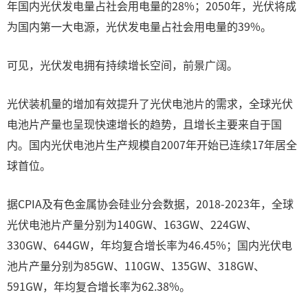
年国内光伏发电量占社会用电量的28%；2050年，光伏将成
为国内第一大电源，光伏发电量占社会用电量的39%。
可见，光伏发电拥有持续增长空间，前景广阔。
光伏装机量的增加有效提升了光伏电池片的需求，全球光伏
电池片产量也呈现快速增长的趋势，且增长主要来自于国
内。国内光伏电池片生产规模自2007年开始已连续17年居全
球首位。
据CPIA及有色金属协会硅业分会数据，2018-2023年，全球
光伏电池片产量分别为140GW、163GW、224GW、
330GW、644GW，年均复合增长率为46.45%；国内光伏电
池片产量分别为85GW、110GW、135GW、318GW、
591GW，年均复合增长率为62.38%。