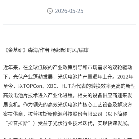
2026-05-25
《金基研》森海/作者 杨起超 时风/编审
近年来，在全球低碳的产业政策引导和市场需求的双轮驱动
下，光伏产业蓬勃发展，光伏电池片产量逐年上升。2022年
至今，以TOPCon、XBC、HJT为代表的转换效率更高的新型
高效电池片技术进入产业化进程，相关的设备供应商迎来发
展良机。作为领先的高效光伏电池片核心工艺设备及解决方
案提供商，拉普拉斯新能源科技股份有限公司（以下简称
“拉普拉斯”）受益于光伏行业技术迭代，实现快速发展。