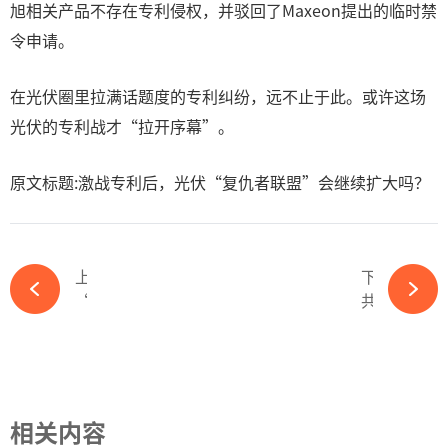
旭相关产品不存在专利侵权，并驳回了Maxeon提出的临时禁
令申请。
在光伏圈里拉满话题度的专利纠纷，远不止于此。或许这场
光伏的专利战才“拉开序幕”。
原文标题:激战专利后，光伏“复仇者联盟”会继续扩大吗？
上一篇
下一篇
“宁王”的光伏生意经：偏爱股权投资，暂时无意并购-必赢体育app官方平台
共创诗性影像 | 正泰新能×中国美术学院电影学院联合课程正式启动-必赢体育app官方平台
相关内容