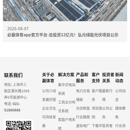
2026-08-07
必赢体育app官方平台-总投资12亿元！弘元绿能光伏项目公示
联系我们
关于必
解决方案
产品和
客户
投资者
新闻
赢体育
服务
支持
关系
动态
地址: 上海市三
集中式电站
能区凝长路1688
公司介绍
电力交易
客户服
最新行
公司动
系统
弄6号能源中心
发展历程
储能
务
情
态
工商业分布
电话:
021-
企业文化
光伏制氢
项目案
公司公
媒体聚
51860888
式系统
可持续发
行业脱碳
例
告
焦
家庭户用系
展
虚拟电厂
下载中
投资者
行业资
统