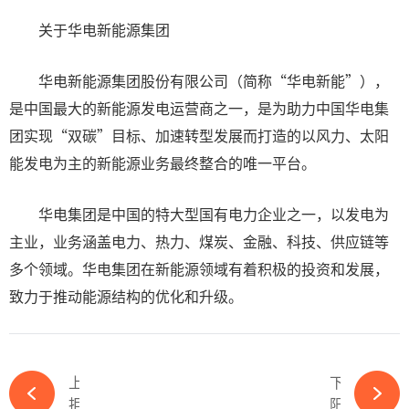
关于华电新能源集团
华电新能源集团股份有限公司（简称“华电新能”），
是中国最大的新能源发电运营商之一，是为助力中国华电集
团实现“双碳”目标、加速转型发展而打造的以风力、太阳
能发电为主的新能源业务最终整合的唯一平台。
华电集团是中国的特大型国有电力企业之一，以发电为
主业，业务涵盖电力、热力、煤炭、金融、科技、供应链等
多个领域。华电集团在新能源领域有着积极的投资和发展，
致力于推动能源结构的优化和升级。
上一篇
下一篇
拒绝调查，柬埔寨光伏企业硬刚美国商务部-必赢体育app官方平台
阳光新能源借壳泰禾智能曲线上市？究竟富了谁？-必赢体育app官方平台