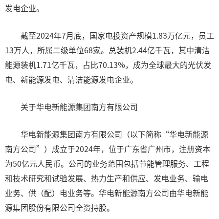
发电企业。
截至2024年7月底，国家电投资产规模1.83万亿元，员工
13万人，所属二级单位68家。总装机2.44亿千瓦，其中清洁
能源装机1.71亿千瓦，占比70.13%，成为全球最大的光伏发
电、新能源发电、清洁能源发电企业。
关于华电新能源集团南方有限公司
华电新能源集团南方有限公司（以下简称“华电新能源
南方公司”）成立于2024年，位于广东省广州市，注册资本
为50亿元人民币。公司的业务范围包括节能管理服务、工程
和技术研究和试验发展、热力生产和供应、发电业务、输电
业务、供（配）电业务等。华电新能源南方公司由华电新能
源集团股份有限公司全资持股。