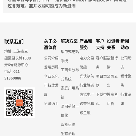
过冬艰难，兼并收购可能成为新浪潮
联系我们
关于必
解决方案
产品和
客户
投资者
新闻
赢体育
服务
支持
关系
动态
地址: 上海市三
集中式电站
能区凝长路1688
公司介绍
电力交易
客户服
最新行
公司动
系统
弄6号能源中心
发展历程
储能
务
情
态
工商业分布
电话:
021-
企业文化
光伏制氢
项目案
公司公
媒体聚
51860888
式系统
可持续发
行业脱碳
例
告
焦
家庭户用系
展
虚拟电厂
下载中
投资者
行业资
统
招贤纳士
碳交易和
心
问答
讯
源网荷储一
碳金融
体化
智能运维
生态治理