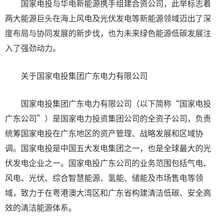
国家电投与华电新能源携手组建合资公司，此举标志着
两大能源巨头在海上风电及光伏发电等新能源领域迈出了深
度布局与协同发展的新步伐，也为未来绿色能源低碳发展注
入了强劲动力。
关于国家电投集团广东电力有限公司
国家电投集团广东电力有限公司（以下简称“国家电投
广东公司”）是国家电力投资集团公司的全资子公司，负责
统筹国家电投在广东地区的资产管理、战略发展和区域协
调。国家电投是中国五大发电集团之一，也是全球最大的光
伏发电企业之一。国家电投广东公司的业务范围包括气电、
风电、光伏、综合智慧能源、氢能、储能及市场售电等领
域，致力于在粤港澳大湾区和广东省构建清洁低碳、安全高
效的清洁能源体系。