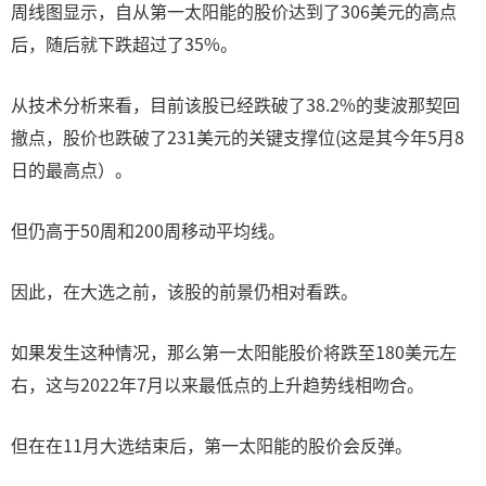
周线图显示，自从第一太阳能的股价达到了306美元的高点
后，随后就下跌超过了35%。
从技术分析来看，目前该股已经跌破了38.2%的斐波那契回
撤点，股价也跌破了231美元的关键支撑位(这是其今年5月8
日的最高点）。
但仍高于50周和200周移动平均线。
因此，在大选之前，该股的前景仍相对看跌。
如果发生这种情况，那么第一太阳能股价将跌至180美元左
右，这与2022年7月以来最低点的上升趋势线相吻合。
但在在11月大选结束后，第一太阳能的股价会反弹。