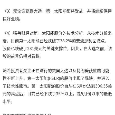
（3）无论谁赢得大选，第一太阳能都将受益，并将继续保持
良好业绩。
（4）猛兽财经对第一太阳能股价的技术分析：从技术分析来
看，目前第一太阳能已经跌破了38.2%的斐波那契回撤点，
股价也跌破了231美元的关键支撑位，因此，在大选之前，该
股的前景仍相对看跌。
随着投资者关注正在进行的美国大选以及特朗普获胜的可能
性不断上升，第一太阳能(FSLR)的股价出现了暴跌，并进入
了技术性熊市。第一太阳能的股价自从在6月份达到306.35美
元的高点后，目前已经下跌了35%以上，是5月份以来的最低
水平。