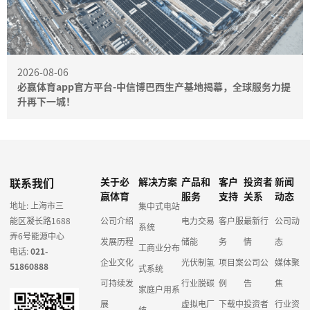
2026-08-06
必赢体育app官方平台-中信博巴西生产基地揭幕，全球服务力提
升再下一城！
联系我们
关于必
解决方案
产品和
客户
投资者
新闻
赢体育
服务
支持
关系
动态
地址: 上海市三
集中式电站
能区凝长路1688
公司介绍
电力交易
客户服
最新行
公司动
系统
弄6号能源中心
发展历程
储能
务
情
态
工商业分布
电话:
021-
企业文化
光伏制氢
项目案
公司公
媒体聚
51860888
式系统
可持续发
行业脱碳
例
告
焦
家庭户用系
展
虚拟电厂
下载中
投资者
行业资
统