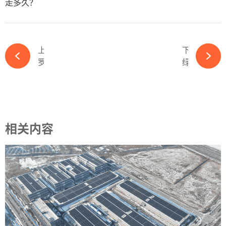
走多久？
上一篇
下一篇
罗马尼亚CEF Slǎtioara光伏电站并网，正泰新能为其供货31.6MW组件-必赢体育app官方平台
绿色转型先锋！天合光能荣获必维绿色供应链引领奖-必赢体育app官方平台
相关内容