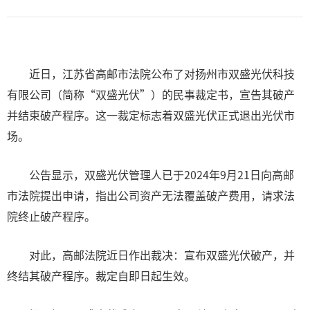
近日，江苏省高邮市法院公布了对扬州市双盛光伏科技
有限公司（简称“双盛光伏”）的民事裁定书，宣告其破产
并结束破产程序。这一裁定标志着双盛光伏正式退出光伏市
场。
公告显示，双盛光伏管理人已于2024年9月21日向高邮
市法院提出申请，指出公司资产无法覆盖破产费用，请求法
院终止破产程序。
对此，高邮法院近日作出裁决：宣布双盛光伏破产，并
终结其破产程序。裁定自即日起生效。