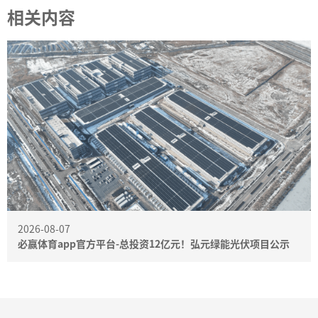
相关内容
2026-08-07
必赢体育app官方平台-总投资12亿元！弘元绿能光伏项目公示